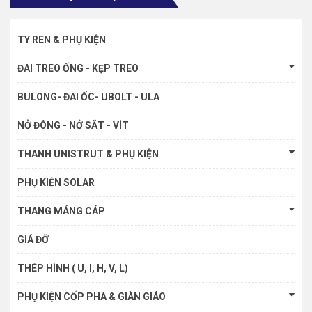
TY REN & PHỤ KIỆN
ĐAI TREO ỐNG - KẸP TREO
BULONG- ĐAI ỐC- UBOLT - ULA
NỞ ĐÓNG - NỞ SẮT - VÍT
THANH UNISTRUT & PHỤ KIỆN
PHỤ KIỆN SOLAR
THANG MÁNG CÁP
GIÁ ĐỠ
THÉP HÌNH ( U, I, H, V, L)
PHỤ KIỆN CỐP PHA & GIÀN GIÁO