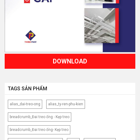
DOWNLOAD
TAGS SẢN PHẨM
alias_dai-treo-ong
alias_ty-ren-phu-kien
breadcrumb_Đai treo ống - Kẹp treo
breadcrumb_Đai treo ống- Kẹp treo