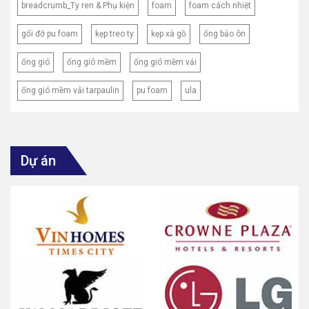
breadcrumb_Ty ren & Phụ kiện
foam
foam cách nhiệt
gối đỡ pu foam
kẹp treo ty
kẹp xà gồ
ống bảo ôn
ống gió
ống gió mềm
ống gió mềm vải
ống gió mềm vải tarpaulin
pu foam
ula
Dự án