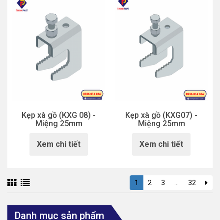
Kẹp xà gồ (KXG 08) -
Kẹp xà gồ (KXG07) -
Miệng 25mm
Miệng 25mm
Xem chi tiết
Xem chi tiết
1
2
3
...
32
Danh mục sản phẩm