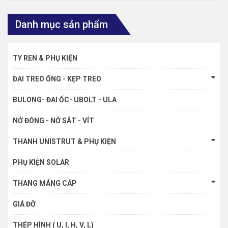
Danh mục sản phẩm
TY REN & PHỤ KIỆN
ĐAI TREO ỐNG - KẸP TREO
BULONG- ĐAI ỐC- UBOLT - ULA
NỞ ĐÓNG - NỞ SẮT - VÍT
THANH UNISTRUT & PHỤ KIỆN
PHỤ KIỆN SOLAR
THANG MÁNG CÁP
GIÁ ĐỠ
THÉP HÌNH ( U, I, H, V, L)