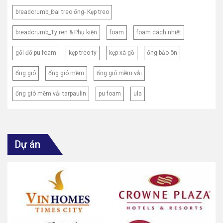
breadcrumb_Đai treo ống- Kẹp treo
breadcrumb_Ty ren & Phụ kiện
foam
foam cách nhiệt
gối đỡ pu foam
kẹp treo ty
kẹp xà gồ
ống bảo ôn
ống gió
ống gió mềm
ống gió mềm vải
ống gió mềm vải tarpaulin
pu foam
ula
Dự án