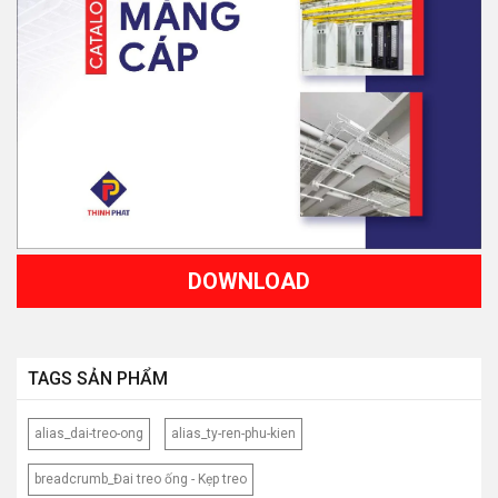
DOWNLOAD
TAGS SẢN PHẨM
alias_dai-treo-ong
alias_ty-ren-phu-kien
breadcrumb_Đai treo ống - Kẹp treo