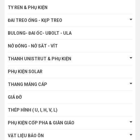
TY REN & PHỤ KIỆN
ĐAI TREO ỐNG - KẸP TREO
BULONG- ĐAI ỐC- UBOLT - ULA
NỞ ĐÓNG - NỞ SẮT - VÍT
THANH UNISTRUT & PHỤ KIỆN
PHỤ KIỆN SOLAR
THANG MÁNG CÁP
GIÁ ĐỠ
THÉP HÌNH ( U, I, H, V, L)
PHỤ KIỆN CỐP PHA & GIÀN GIÁO
VẬT LIỆU BẢO ÔN