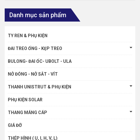
Danh mục sản phẩm
TY REN & PHỤ KIỆN
ĐAI TREO ỐNG - KẸP TREO
BULONG- ĐAI ỐC- UBOLT - ULA
NỞ ĐÓNG - NỞ SẮT - VÍT
THANH UNISTRUT & PHỤ KIỆN
PHỤ KIỆN SOLAR
THANG MÁNG CÁP
GIÁ ĐỠ
THÉP HÌNH ( U, I, H, V, L)