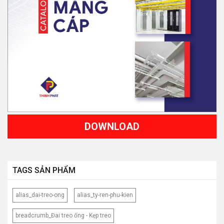
DOWNLOAD
TAGS SẢN PHẨM
alias_dai-treo-ong
alias_ty-ren-phu-kien
breadcrumb_Đai treo ống - Kẹp treo