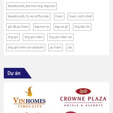
breadcrumb_Đai treo ống- Kẹp treo
breadcrumb_Ty ren & Phụ kiện
foam
foam cách nhiệt
gối đỡ pu foam
kẹp treo ty
kẹp xà gồ
ống bảo ôn
ống gió
ống gió mềm
ống gió mềm vải
ống gió mềm vải tarpaulin
pu foam
ula
Dự án