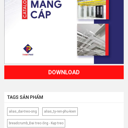
DOWNLOAD
TAGS SẢN PHẨM
alias_dai-treo-ong
alias_ty-ren-phu-kien
breadcrumb_Đai treo ống - Kẹp treo