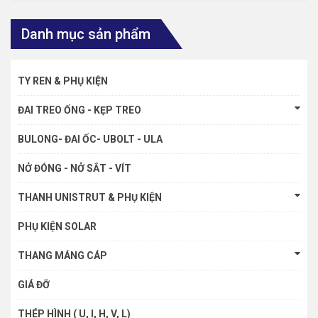
Danh mục sản phẩm
TY REN & PHỤ KIỆN
ĐAI TREO ỐNG - KẸP TREO
BULONG- ĐAI ỐC- UBOLT - ULA
NỞ ĐÓNG - NỞ SẮT - VÍT
THANH UNISTRUT & PHỤ KIỆN
PHỤ KIỆN SOLAR
THANG MÁNG CÁP
GIÁ ĐỠ
THÉP HÌNH ( U, I, H, V, L)