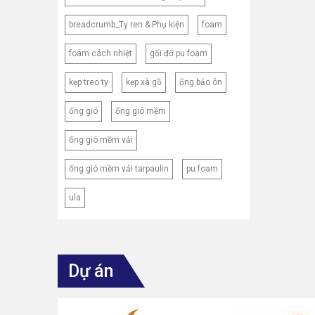
breadcrumb_Ty ren & Phụ kiện
foam
foam cách nhiệt
gối đỡ pu foam
kẹp treo ty
kẹp xà gồ
ống bảo ôn
ống gió
ống gió mềm
ống gió mềm vải
ống gió mềm vải tarpaulin
pu foam
ula
Dự án