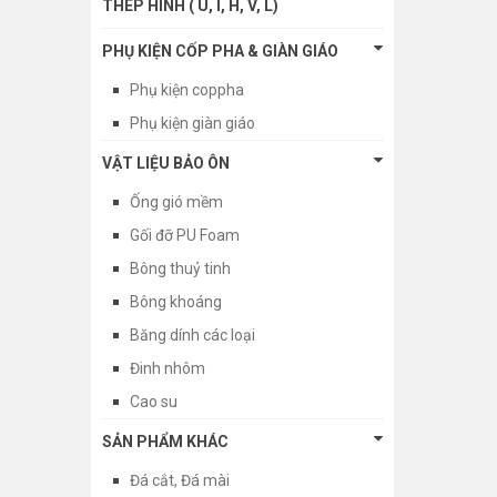
THÉP HÌNH ( U, I, H, V, L)
PHỤ KIỆN CỐP PHA & GIÀN GIÁO
Phụ kiện coppha
Phụ kiện giàn giáo
VẬT LIỆU BẢO ÔN
Ống gió mềm
Gối đỡ PU Foam
Bông thuỷ tinh
Bông khoáng
Băng dính các loại
Đinh nhôm
Cao su
SẢN PHẨM KHÁC
Đá cắt, Đá mài