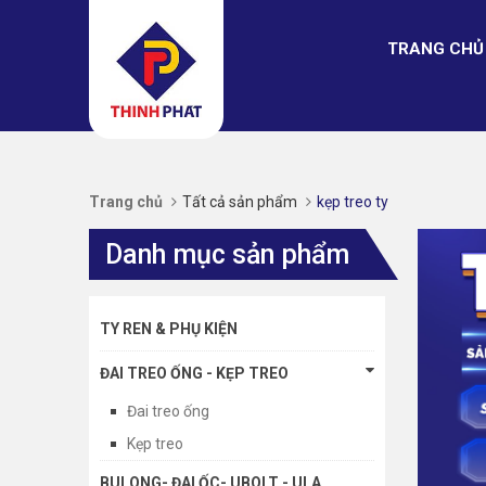
TRANG CHỦ
Trang chủ
Tất cả sản phẩm
kẹp treo ty
Danh mục sản phẩm
TY REN & PHỤ KIỆN
ĐAI TREO ỐNG - KẸP TREO
Đai treo ống
Kẹp treo
BULONG- ĐAI ỐC- UBOLT - ULA