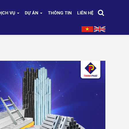
DỊCH VỤ
DỰ ÁN
THÔNG TIN
LIÊN HỆ