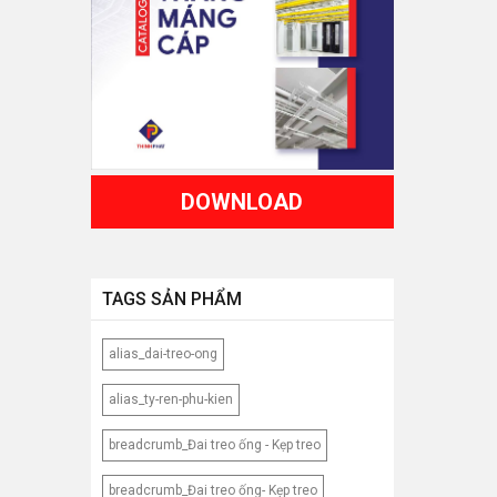
DOWNLOAD
TAGS SẢN PHẨM
alias_dai-treo-ong
alias_ty-ren-phu-kien
breadcrumb_Đai treo ống - Kẹp treo
breadcrumb_Đai treo ống- Kẹp treo