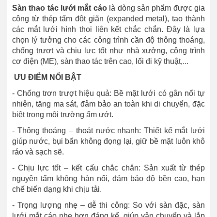
Sàn thao tác lưới mắt cáo
là dòng sản phẩm được gia
công từ thép tấm đột giãn (expanded metal), tạo thành
các mắt lưới hình thoi liên kết chắc chắn. Đây là lựa
chọn lý tưởng cho các công trình cần độ thông thoáng,
chống trượt và chịu lực tốt như nhà xưởng, công trình
cơ điện (ME), sàn thao tác trên cao, lối đi kỹ thuật,...
ƯU ĐIỂM NỔI BẬT
- Chống trơn trượt hiệu quả: Bề mặt lưới có gân nổi tự
nhiên, tăng ma sát, đảm bảo an toàn khi di chuyển, đặc
biệt trong môi trường ẩm ướt.
- Thông thoáng – thoát nước nhanh: Thiết kế mắt lưới
giúp nước, bụi bẩn không đọng lại, giữ bề mặt luôn khô
ráo và sạch sẽ.
- Chịu lực tốt – kết cấu chắc chắn: Sản xuất từ thép
nguyên tấm không hàn nối, đảm bảo độ bền cao, hạn
chế biến dạng khi chịu tải.
- Trọng lượng nhẹ – dễ thi công: So với sàn đặc, sàn
lưới mắt cáo nhẹ hơn đáng kể, giúp vận chuyển và lắp