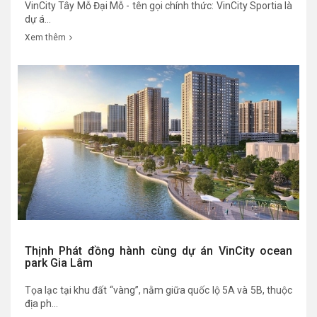
VinCity Tây Mỗ Đại Mỗ - tên gọi chính thức: VinCity Sportia là
dự á...
Xem thêm
Thịnh Phát đồng hành cùng dự án VinCity ocean
park Gia Lâm
Tọa lạc tại khu đất “vàng”, nằm giữa quốc lộ 5A và 5B, thuộc
địa ph...