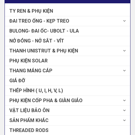
TY REN & PHỤ KIỆN
ĐAI TREO ỐNG - KẸP TREO
BULONG- ĐAI ỐC- UBOLT - ULA
NỞ ĐÓNG - NỞ SẮT - VÍT
THANH UNISTRUT & PHỤ KIỆN
PHỤ KIỆN SOLAR
THANG MÁNG CÁP
GIÁ ĐỠ
THÉP HÌNH ( U, I, H, V, L)
PHỤ KIỆN CỐP PHA & GIÀN GIÁO
VẬT LIỆU BẢO ÔN
SẢN PHẨM KHÁC
THREADED RODS