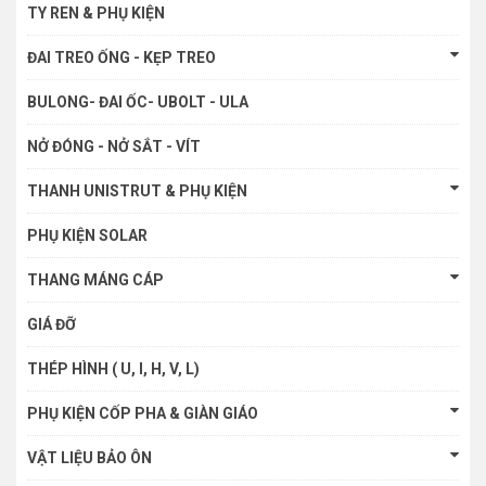
TY REN & PHỤ KIỆN
ĐAI TREO ỐNG - KẸP TREO
BULONG- ĐAI ỐC- UBOLT - ULA
NỞ ĐÓNG - NỞ SẮT - VÍT
THANH UNISTRUT & PHỤ KIỆN
PHỤ KIỆN SOLAR
THANG MÁNG CÁP
GIÁ ĐỠ
THÉP HÌNH ( U, I, H, V, L)
PHỤ KIỆN CỐP PHA & GIÀN GIÁO
VẬT LIỆU BẢO ÔN