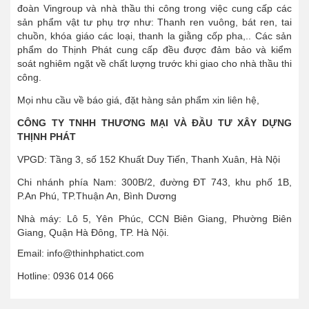
đoàn Vingroup và nhà thầu thi công trong việc cung cấp các
sản phẩm vật tư phụ trợ như: Thanh ren vuông, bát ren, tai
chuồn, khóa giáo các loại, thanh la giằng cốp pha,.. Các sản
phẩm do Thịnh Phát cung cấp đều được đảm bảo và kiểm
soát nghiêm ngặt về chất lượng trước khi giao cho nhà thầu thi
công.
Mọi nhu cầu về báo giá, đặt hàng sản phẩm xin liên hệ,
CÔNG TY TNHH THƯƠNG MẠI VÀ ĐẦU TƯ XÂY DỰNG
THỊNH PHÁT
VPGD: Tầng 3, số 152 Khuất Duy Tiến, Thanh Xuân, Hà Nội
Chi nhánh phía Nam: 300B/2, đường ĐT 743, khu phố 1B,
P.An Phú, TP.Thuận An, Bình Dương
Nhà máy: Lô 5, Yên Phúc, CCN Biên Giang, Phường Biên
Giang, Quận Hà Đông, TP. Hà Nội.
Email: info@thinhphatict.com
Hotline: 0936 014 066