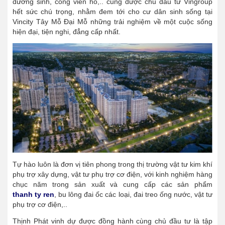
dưỡng sinh, công viên hồ,.. cũng được chủ đầu tư Vingroup
hết sức chú trọng, nhằm đem tới cho cư dân sinh sống tại
Vincity Tây Mỗ Đại Mỗ​ những trải nghiệm về một cuộc sống
hiện đại, tiện nghi, đẳng cấp nhất.
Tự hào luôn là đơn vị tiên phong trong thị trường vật tư kim khí
phụ trợ xây dựng, vật tư phụ trợ cơ điện, với kinh nghiệm hàng
chục năm trong sản xuất và cung cấp các sản phẩm
thanh ty ren
, bu lông đai ốc các loại, đai treo ống nước, vật tư
phụ trợ cơ điện,..
Thịnh Phát vinh dự được đồng hành cùng chủ đầu tư là tập