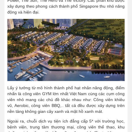
Power, The Sun, The Hero và The Victory. Các phân khu được
xây dựng theo phong cách thành phố Singapore thu nhỏ năng
động và hiện đại.
Lấy ý tưởng từ mô hình thành phố hạt nhân năng động, điểm
nhấn là công viên GYM lớn nhất Việt Nam cùng các cụm công
viên nhỏ mang các chủ đề khác nhau như: Công viên khiêu
vũ, Aerobic, công viên BBQ,.. tất cả đều được xây dựng trên
nền tảng không gian cây xanh và mặt hồ xanh mát.
Ngoài ra, chuỗi dịch vụ tiện ích đẳng cấp 5* với trường học,
bệnh viện, trung tâm thương mại, công viên thể thao, khu