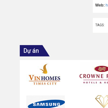
Web:
h
TAGS:
Dự án