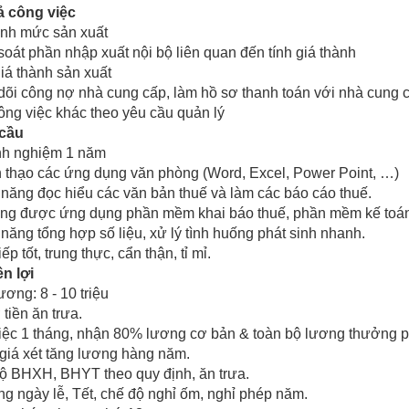
ả công việc
ịnh mức sản xuất
soát phần nhập xuất nội bộ liên quan đến tính giá thành
giá thành sản xuất
dõi công nợ nhà cung cấp, làm hồ sơ thanh toán với nhà cung 
ông việc khác theo yêu cầu quản lý
 cầu
inh nghiệm 1 năm
 thạo các ứng dụng văn phòng (Word, Excel, Power Point, …)
 năng đọc hiểu các văn bản thuế và làm các báo cáo thuế.
ụng được ứng dụng phần mềm khai báo thuế, phần mềm kế toá
 năng tổng hợp số liệu, xử lý tình huống phát sinh nhanh.
iếp tốt, trung thực, cẩn thận, tỉ mỉ.
n lợi
ương: 8 - 10 triệu
 tiền ăn trưa.
iệc 1 tháng, nhận 80% lương cơ bản & toàn bộ lương thưởng p
giá xét tăng lương hàng năm.
ộ BHXH, BHYT theo quy định, ăn trưa.
g ngày lễ, Tết, chế độ nghỉ ốm, nghỉ phép năm.