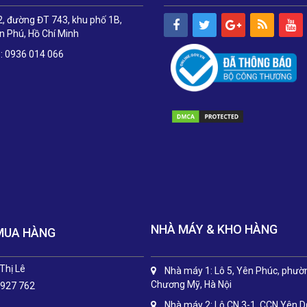
, đường ĐT 743, khu phố 1B,
 Phú, Hồ Chí Minh
e: 0936 014 066
NHÀ MÁY & KHO HÀNG
MUA HÀNG
Thị Lê
Nhà máy 1: Lô 5, Yên Phúc, phườ
Chương Mỹ, Hà Nội
 927 762
Nhà máy 2: Lô CN 3-1, CCN Yên 