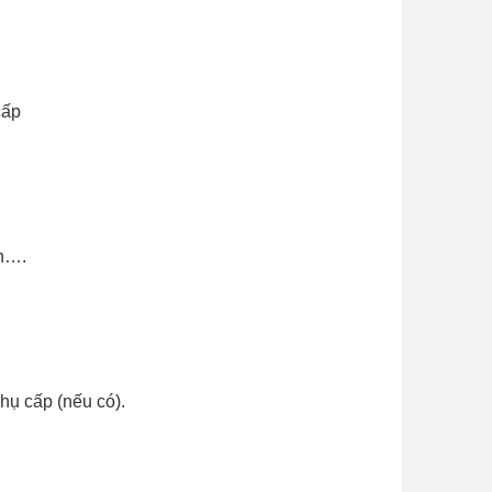
cấp
n….
hụ cấp (nếu có).