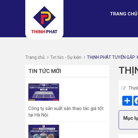
TRANG CHỦ
Trang chủ
Tin tức - Sự kiện
THỊNH PHÁT TUYỂN GẤP: K
THỊ
TIN TỨC MỚI
Thịn
Sh
Công ty sản xuất sàn thao tác giá tốt
tại Hà Nội
Mục lụ