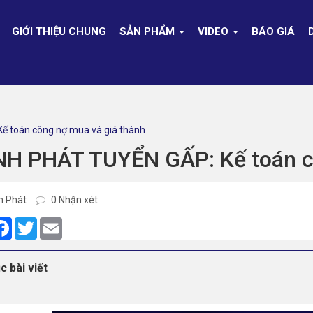
GIỚI THIỆU CHUNG
SẢN PHẨM
VIDEO
BÁO GIÁ
ế toán công nợ mua và giá thành
NH PHÁT TUYỂN GẤP: Kế toán c
h Phát
0 Nhận xét
are
Facebook
Twitter
Email
c bài viết