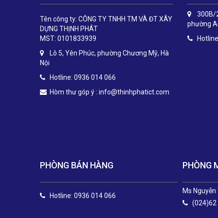
300B/2
Tên công ty: CÔNG TY TNHH TM VÀ ĐT XÂY
phường An
DỰNG THỊNH PHÁT
MST: 0101833939
Hotlin
Lô 5, Yên Phúc, phường Chương Mỹ, Hà
Nội
Hotline: 0936 014 066
.
Hòm thư góp ý :
info@thinhphatict.com
PHÒNG BÁN HÀNG
PHÒNG 
Ms Nguyễn 
Hotline: 0936 014 066
(024)62