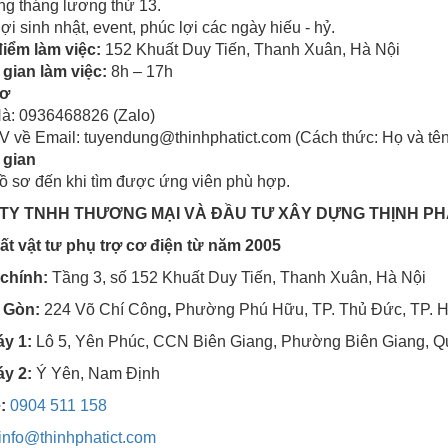
g tháng lương thứ 13.
lợi sinh nhật, event, phúc lợi các ngày hiếu - hỷ.
điểm làm việc:
152 Khuất Duy Tiến, Thanh Xuân, Hà Nội
 gian làm việc:
8h – 17h
sơ
Hà: 0936468826 (Zalo)
V về Email: tuyendung@thinhphatict.com (Cách thức: Họ và tên_
 gian
 sơ đến khi tìm được ứng viên phù hợp.
TY TNHH THƯƠNG MẠI VÀ ĐẦU TƯ XÂY DỰNG THỊNH PH
ất vật tư phụ trợ cơ điện từ năm 2005
 chính:
Tầng 3, số 152 Khuất Duy Tiến, Thanh Xuân, Hà Nội
 Gòn:
224 Võ Chí Công
,
Phường Phú Hữu, TP. Thủ Đức, TP. 
y 1:
Lô 5, Yên Phúc, CCN Biên Giang, Phường Biên Giang, Q
y 2:
Ý Yên, Nam Định
:
0904 511 158
info@thinhphatict.com