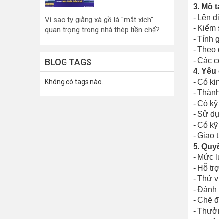
3. Mô t
- Lên đ
Vì sao ty giằng xà gồ là "mắt xích"
- Kiểm 
quan trọng trong nhà thép tiền chế?
- Tính 
- Theo 
- Các c
BLOG TAGS
4. Yêu
Không có tags nào.
- Có k
- Thành
- Có kỹ
- Sử d
- Có kỹ
- Giao t
5. Quyề
- Mức l
- Hỗ trợ
- Thử v
- Đánh 
- Chế đ
- Thưởn