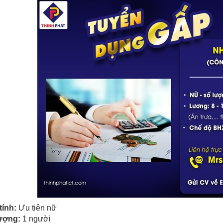
tính:
Ưu tiên nữ
lượng:
1 người