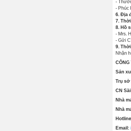
- Thưởn
- Phúc 
6. Địa 
7. Thời
8. Hồ 
- Mrs. 
- Gửi C
9. Thời
Nhận hồ
CÔNG 
Sản xu
Trụ sở
CN Sài
Nhà má
Nhà má
Hotline
Email: