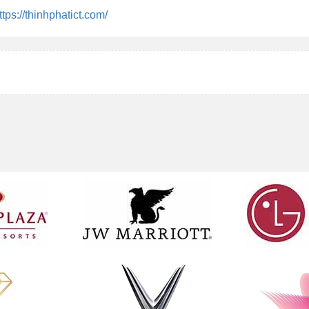
ttps://thinhphatict.com/