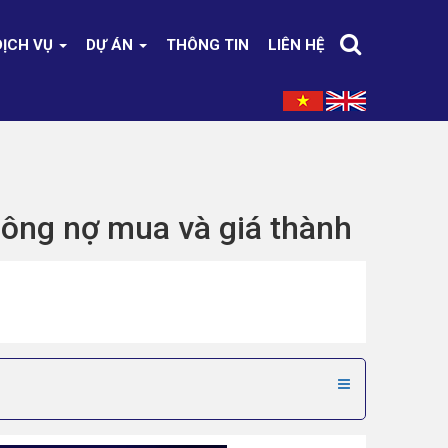
DỊCH VỤ
DỰ ÁN
THÔNG TIN
LIÊN HỆ
ông nợ mua và giá thành