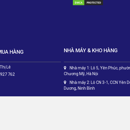
NHÀ MÁY & KHO HÀNG
MUA HÀNG
Thị Lê
Nhà máy 1: Lô 5, Yên Phúc, phườ
Chương Mỹ, Hà Nội
 927 762
Nhà máy 2: Lô CN 3-1, CCN Yên 
Dương, Ninh Bình
© Bản quyền thuộc về Thịnh Phát
|
Cung cấp bởi
Sapo