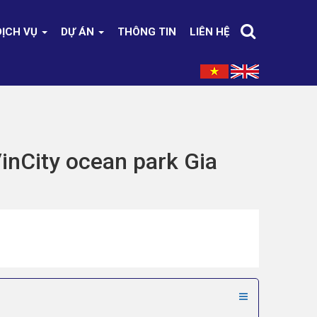
DỊCH VỤ
DỰ ÁN
THÔNG TIN
LIÊN HỆ
inCity ocean park Gia