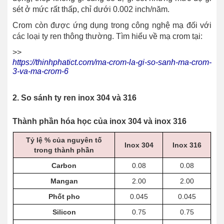
sét ở mức rất thấp, chỉ dưới 0.002 inch/năm.
Crom còn được ứng dụng trong công nghệ mạ đối với
các loại ty ren thông thường. Tìm hiểu về mạ crom tại:
>>
https://thinhphatict.com/ma-crom-la-gi-so-sanh-ma-crom-
3-va-ma-crom-6
2. So sánh ty ren inox 304 và 316
Thành phần hóa học của inox 304 và inox 316
Tỷ lệ % của nguyên tố
Inox 304
Inox 316
trong thành phần
Carbon
0.08
0.08
Mangan
2.00
2.00
Phốt pho
0.045
0.045
Silicon
0.75
0.75