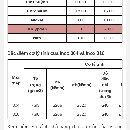
Lưu huỳnh
0.030
0.030
Chromium
18.00
16.00
Nickel
8.00
10.00
Molypden
0
2.00
Nitơ
0.10
0.10
Đặc điểm cơ lý tính của inox 304 và inox 316
Cơ lý tính
Độ
Mác
Tỷ
dãn
σc
thép
trọng
σb(N/mm)
dài
HB
(N/mm)
(g/cm3)
tương
đối %
304
7,93
≥205
≥520
≥40
≤187
316
7,98
≥205
≥520
≥40
≤187
Xem thêm: So sánh khả năng chịu ăn mòn của ty răng