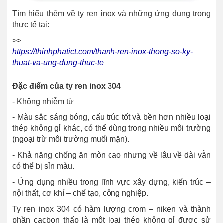
Tìm hiểu thêm về ty ren inox và những ứng dụng trong
thực tế tại:
>>
https://thinhphatict.com/thanh-ren-inox-thong-so-ky-
thuat-va-ung-dung-thuc-te
Đặc điểm của ty ren inox 304
- Không nhiễm từ
- Màu sắc sáng bóng, cấu trúc tốt và bền hơn nhiều loại
thép không gỉ khác, có thể dùng trong nhiều môi trường
(ngoại trừ môi trường muối mặn).
- Khả năng chống ăn mòn cao nhưng về lâu về dài vẫn
có thể bị sỉn màu.
- Ứng dụng nhiều trong lĩnh vực xây dựng, kiến trúc –
nội thất, cơ khí – chế tạo, công nghiệp.
Ty ren inox 304 có hàm lượng crom – niken và thành
phần cacbon thấp là một loại thép không gỉ được sử