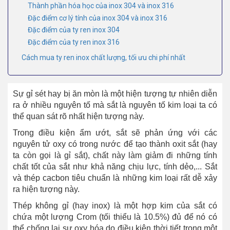
Thành phần hóa học của inox 304 và inox 316
Đặc điểm cơ lý tính của inox 304 và inox 316
Đặc điểm của ty ren inox 304
Đặc điểm của ty ren inox 316
Cách mua ty ren inox chất lượng, tối ưu chi phí nhất
Sự gỉ sét hay bị ăn mòn là một hiện tượng tự nhiên diễn
ra ở nhiều nguyên tố mà sắt là nguyên tố kim loại ta có
thể quan sát rõ nhất hiện tượng này.
Trong điều kiện ẩm ướt, sắt sẽ phản ứng với các
nguyên tử oxy có trong nước để tạo thành oxit sắt (hay
ta còn gọi là gỉ sắt), chất này làm giảm đi những tính
chất tốt của sắt như khả năng chịu lực, tính dẻo,... Sắt
và thép cacbon tiêu chuẩn là những kim loại rất dễ xảy
ra hiện tượng này.
Thép không gỉ (hay inox) là một hợp kim của sắt có
chứa một lượng Crom (tối thiểu là 10.5%) đủ để nó có
thể chống lại sự oxy hóa do điều kiện thời tiết trong một