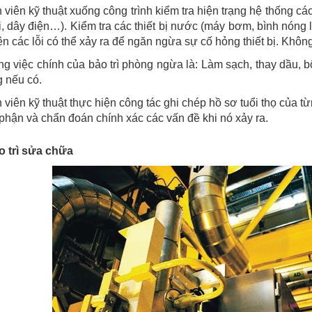
viên kỹ thuật xuống công trình kiểm tra hiện trạng hệ thống các 
i, dây điện…). Kiểm tra các thiết bị nước (máy bơm, bình nóng l
ện các lỗi có thể xảy ra để ngăn ngừa sự cố hỏng thiết bị. Khôn
g việc chính của bảo trì phòng ngừa là: Làm sạch, thay dầu, bôi
 nếu có.
viên kỹ thuật thực hiện công tác ghi chép hồ sơ tuổi thọ của từ
phận và chẩn đoán chính xác các vấn đề khi nó xảy ra.
o trì sửa chữa