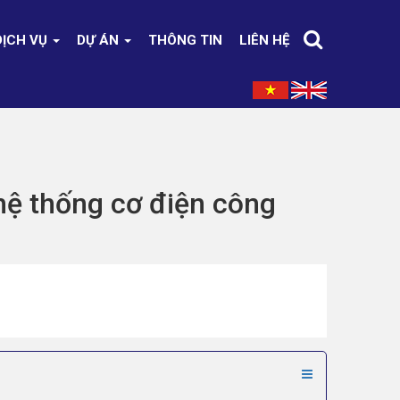
DỊCH VỤ
DỰ ÁN
THÔNG TIN
LIÊN HỆ
 hệ thống cơ điện công