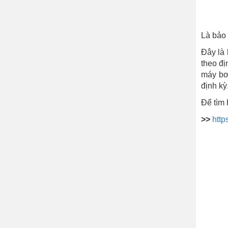
Là bảo 
Đây là 
theo đị
máy bơ
định kỳ
Để tìm 
>>
http