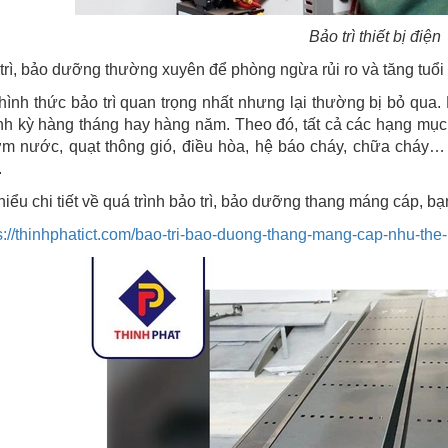
Bảo trì thiết bị điện
trì, bảo dưỡng thường xuyên để phòng ngừa rủi ro và tăng tuổi t
hình thức bảo trì quan trọng nhất nhưng lại thường bị bỏ qua. 
nh kỳ hàng tháng hay hàng năm. Theo đó, tất cả các hạng mục 
m nước, quạt thông gió, điều hòa, hệ báo cháy, chữa cháy…
.
hiểu chi tiết về quá trình bảo trì, bảo dưỡng thang máng cáp, b
s://thinhphatict.com/bao-tri-bao-duong-thang-mang-cap-nhu-the