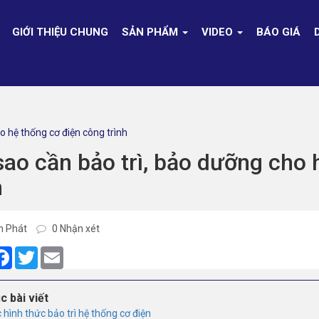
GIỚI THIỆU CHUNG
SẢN PHẨM
VIDEO
BÁO GIÁ
o hệ thống cơ điện công trình
sao cần bảo trì, bảo dưỡng cho
h
h Phát
0 Nhận xét
are
Facebook
Twitter
Email
c bài viết
 hình thức bảo trì hệ thống cơ điện