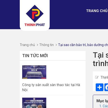
TRANG CHỦ
Trang chủ
Thông tin
Tại sao cần bảo trì, bảo dưỡng ch
Tại 
TIN TỨC MỚI
trìn
Thịn
Công ty sản xuất sàn thao tác tại Hà
Sh
Nội
Mục lụ
1. Các