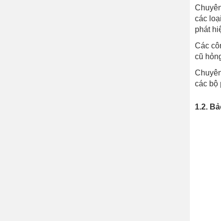
Chuyên 
các loạ
phát hi
Các côn
cũ hỏng
Chuyên 
các bộ 
1.2. Bả