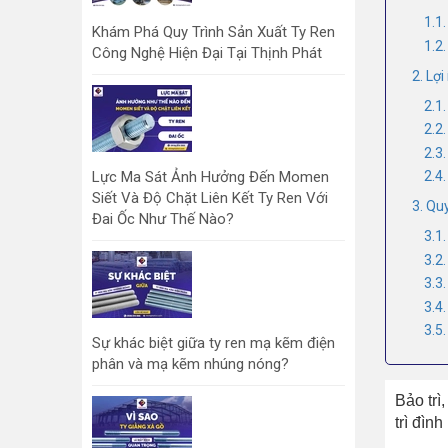
1.1
Khám Phá Quy Trình Sản Xuất Ty Ren
1.2.
Công Nghệ Hiện Đại Tại Thịnh Phát
2. Lợi
2.1.
2.2
2.3.
Lực Ma Sát Ảnh Hưởng Đến Momen
2.4
Siết Và Độ Chặt Liên Kết Ty Ren Với
3. Quy
Đai Ốc Như Thế Nào?
3.1
3.2.
3.3
3.4
3.5
Sự khác biệt giữa ty ren mạ kẽm điện
phân và mạ kẽm nhúng nóng?
Bảo trì
trì đìn