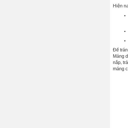
Hiện na
Để trán
M
áng d
nắp, tr
máng c