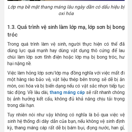
Lớp mạ bề mặt thang máng lâu ngày dần có dấu hiệu bị
oxi hóa
1.3. Quá trình vệ sinh làm lớp mạ, lớp sơn bị bong
tróc
Trong quá trình làm vệ sinh, người thực hiện có thể đã
dùng lực quá mạnh hay dùng vật dụng thô cứng để lau
chùi làm lớp sơn tĩnh điện hoặc lớp mạ bị bong tróc, hư
hại nặng nề.
Việc làm hỏng lớp sơn/lớp mạ đồng nghĩa với việc mất đi
một hàng rào bảo vệ, vật liệu thép bên trong sẽ dễ bị ăn
mòn, oxi hóa và bị biến dạng nếu có vật sắc nhọn tiếp tục
tác động. Về lâu dài,
thang máng cáp
sẽ rất nhanh chóng
bị ảnh hưởng kết cấu, không đủ khả năng chịu tải trọng
trong dài hạn.
Tuy nhiên nói như vậy không có nghĩa là bỏ qua việc vệ
sinh hệ thống đi dây dẫn của bạn, nếu không vệ sinh định
kỳ, thang máng cáp rất dễ bị bám bụi, đọng nước, han gỉ,