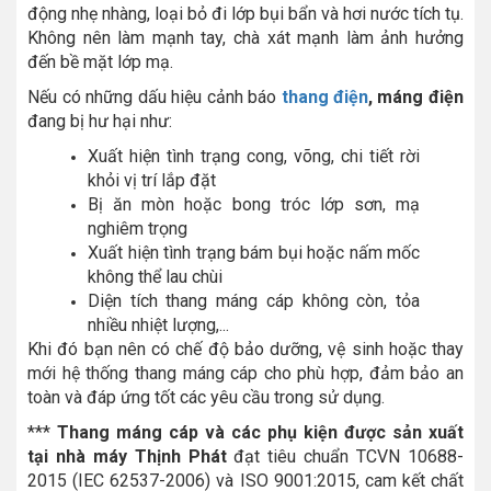
động nhẹ nhàng, loại bỏ đi lớp bụi bẩn và hơi nước tích tụ.
Không nên làm mạnh tay, chà xát mạnh làm ảnh hưởng
đến bề mặt lớp mạ.
Nếu có những dấu hiệu cảnh báo
thang điện
, máng điện
đang bị hư hại như:
Xuất hiện tình trạng cong, võng, chi tiết rời
khỏi vị trí lắp đặt
Bị ăn mòn hoặc bong tróc lớp sơn, mạ
nghiêm trọng
Xuất hiện tình trạng bám bụi hoặc nấm mốc
không thể lau chùi
Diện tích thang máng cáp không còn, tỏa
nhiều nhiệt lượng,...
Khi đó bạn nên có chế độ bảo dưỡng, vệ sinh hoặc thay
mới hệ thống thang máng cáp cho phù hợp, đảm bảo an
toàn và đáp ứng tốt các yêu cầu trong sử dụng.
***
Thang máng cáp và các phụ kiện được sản xuất
tại nhà máy Thịnh Phát
đạt tiêu chuẩn TCVN 10688-
2015 (IEC 62537-2006) và ISO 9001:2015, cam kết chất