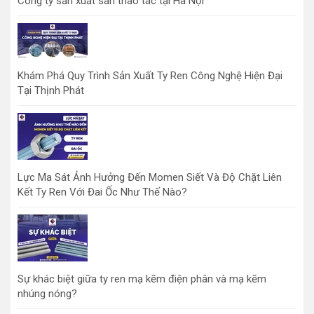
Công ty sản xuất sàn thao tác tại Hà Nội
Khám Phá Quy Trình Sản Xuất Ty Ren Công Nghệ Hiện Đại
Tại Thịnh Phát
Lực Ma Sát Ảnh Hưởng Đến Momen Siết Và Độ Chặt Liên
Kết Ty Ren Với Đai Ốc Như Thế Nào?
Sự khác biệt giữa ty ren mạ kẽm điện phân và mạ kẽm
nhúng nóng?