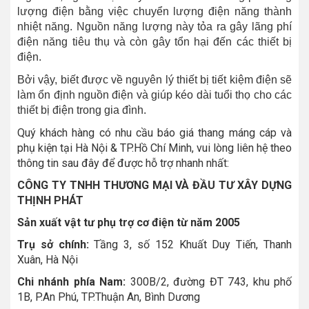
lượng điện bằng việc chuyển lượng điện năng thành
nhiệt năng. Nguồn năng lượng này tỏa ra gây lãng phí
điện năng tiêu thụ và còn gây tổn hại đến các thiết bị
điện.
Bởi vậy, biết được về nguyên lý thiết bị tiết kiệm điện sẽ
làm ổn định nguồn điện và giúp kéo dài tuổi thọ cho các
thiết bị điện trong gia đình.
Quý khách hàng có nhu cầu báo giá thang máng cáp và
phụ kiện tại Hà Nội & TP.Hồ Chí Minh, vui lòng liên hệ theo
thông tin sau đây để được hỗ trợ nhanh nhất:
CÔNG TY TNHH THƯƠNG MẠI VÀ ĐẦU TƯ XÂY DỰNG
THỊNH PHÁT
Sản xuất vật tư phụ trợ cơ điện từ năm 2005
Trụ sở chính:
Tầng 3, số 152 Khuất Duy Tiến, Thanh
Xuân, Hà Nội
Chi nhánh phía Nam:
300B/2, đường ĐT 743, khu phố
1B, P.An Phú, TP.Thuận An, Bình Dương