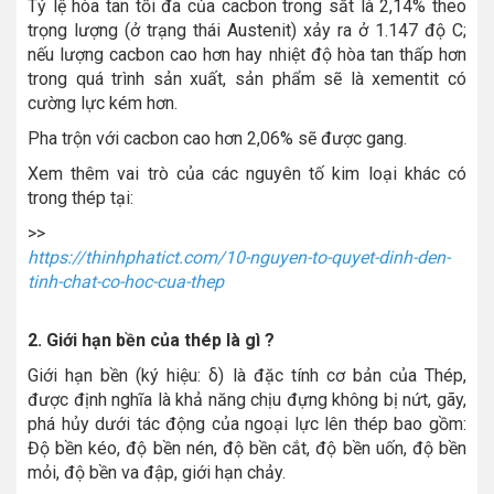
Tỷ lệ hòa tan tối đa của cacbon trong sắt là 2,14% theo
trọng lượng (ở trạng thái Austenit) xảy ra ở 1.147 độ C;
nếu lượng cacbon cao hơn hay nhiệt độ hòa tan thấp hơn
trong quá trình sản xuất, sản phẩm sẽ là xementit có
cường lực kém hơn.
Pha trộn với cacbon cao hơn 2,06% sẽ được gang.
Xem thêm vai trò của các nguyên tố kim loại khác có
trong thép tại:
>>
https://thinhphatict.com/10-nguyen-to-quyet-dinh-den-
tinh-chat-co-hoc-cua-thep
2. Giới hạn bền của thép là gì ?
Giới hạn bền (ký hiệu: δ) là đặc tính cơ bản của Thép,
được định nghĩa là khả năng chịu đựng không bị nứt, gãy,
phá hủy dưới tác động của ngoại lực lên thép bao gồm:
Độ bền kéo, độ bền nén, độ bền cắt, độ bền uốn, độ bền
mỏi, độ bền va đập, giới hạn chảy.