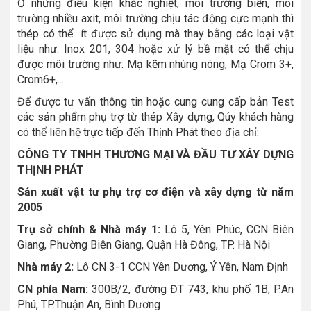
Ở những điều kiện khắc nghiệt, môi trường biển, môi
trường nhiều axit, môi trường chịu tác động cực mạnh thì
thép có thể ít được sử dụng mà thay bằng các loại vật
liệu như: Inox 201, 304 hoặc xử lý bề mặt có thể chịu
được môi trường như: Mạ kẽm nhúng nóng, Mạ Crom 3+,
Crom6+,...
Để được tư vấn thông tin hoặc cung cung cấp bản Test
các sản phẩm phụ trợ từ thép Xây dựng, Qúy khách hàng
có thể liên hệ trực tiếp đến Thịnh Phát theo địa chỉ:
CÔNG TY TNHH THƯƠNG MẠI VÀ ĐẦU TƯ XÂY DỰNG
THỊNH PHÁT
Sản xuất vật tư phụ trợ cơ điện và xây dựng từ năm
2005
Trụ sở chính & Nhà máy 1:
Lô 5, Yên Phúc, CCN Biên
Giang, Phường Biên Giang, Quận Hà Đông, TP. Hà Nội
Nhà máy 2:
Lô CN 3-1 CCN Yên Dương, Ý Yên, Nam Định
CN phía Nam:
300B/2, đường ĐT 743, khu phố 1B, P.An
Phú, TP.Thuận An, Bình Dương