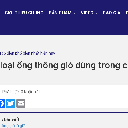
GIỚI THIỆU CHUNG
SẢN PHẨM
VIDEO
BÁO GIÁ
 cơ điện phổ biến nhất hiện nay
loại ống thông gió dùng trong c
h Phát
0 Nhận xét
are
Facebook
Twitter
Email
c bài viết
hông gió là gì?