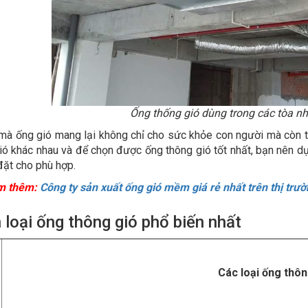
Ống thống gió dùng trong các tòa nhà
 mà ống gió mang lại không chỉ cho sức khỏe con người mà còn t
ió khác nhau và để chọn được ống thông gió tốt nhất, bạn nên dự
đặt cho phù hợp.
m thêm:
Công ty sản xuất ống gió mềm giá rẻ nhất trên thị trư
 loại ống thông gió phổ biến nhất
Các loại ống thô