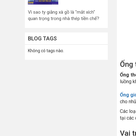
Vì sao ty giằng xà gồ là "mắt xích"
quan trọng trong nhà thép tiền chế?
BLOG TAGS
Không có tags nào.
Ống 
Ống th
luồng k
Ống gi
cho nhữ
Các loạ
tại các 
Vai 