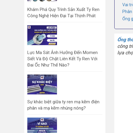
Vai t
Khám Phá Quy Trình Sản Xuất Ty Ren
Phân 
Công Nghệ Hiện Đại Tại Thịnh Phát
Ống g
Ống th
công tr
lựa chọ
Lực Ma Sát Ảnh Hưởng Đến Momen
Siết Và Độ Chặt Liên Kết Ty Ren Với
Đai Ốc Như Thế Nào?
Sự khác biệt giữa ty ren mạ kẽm điện
phân và mạ kẽm nhúng nóng?