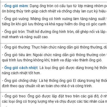
-
Ống gió mềm
: Dạng ống tròn có cấu tạo từ lớp màng nhôm p
ôn bông thủy tinh giúp cách nhiệt và chống cháy lan cực kỳ hiệu
- Ống gió vuông: Miệng ống có hình vuông làm tăng năng suất 
tiếng ồn khi gió lưu thông và khá nguy hiểm do ống có góc cạnh
- Ống gió tròn: Thiết kế đường ống hình tròn, dễ ghép nối và lắp
mát nhanh và năng suất cao.
- Ống gió thường: Thực hiện chức năng dẫn gió thông thường, dùng 
- Ống gió tiêu âm: Ngoài chức năng dẫn gió thông thường còn 
quá trình lưu thông không khí, tránh va đập vào thành ống gió.
-
Ống gió cách nhiệt
: Là loại ống gió được dùng trong hệ thố
năng cách nhiệt tốt hơn.
- Ống gió chống cháy: Là hệ thống ống gió EI dùng trong hệ thố
định theo quy chuẩn về an toàn cho nhà ở và công trình.
- Ống gió treo: Ống gió được lắp đặt treo trên các giá đỡ, ở nh
các loại ống có trọng lượng nhẹ và chịu được các tác nhân của 