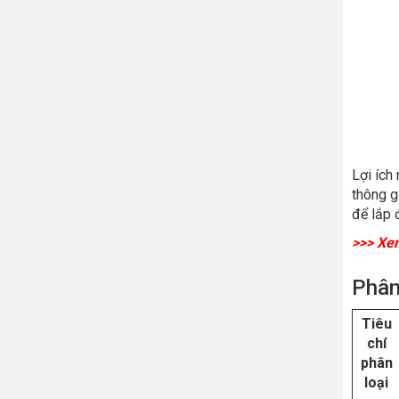
Lợi ích
thông g
để lắp 
>>> Xe
Phân
Tiêu
chí
phân
loại