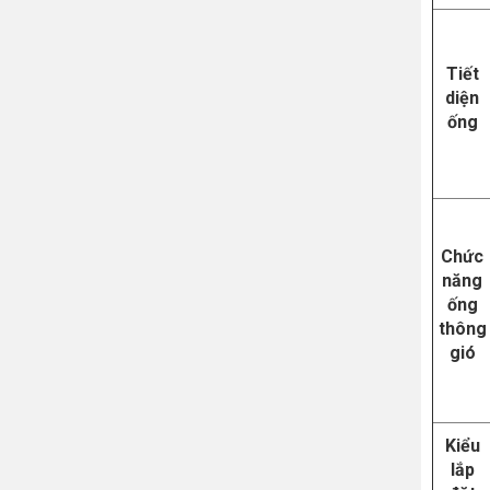
Tiết
diện
ống
Chức
năng
ống
thông
gió
Kiểu
lắp