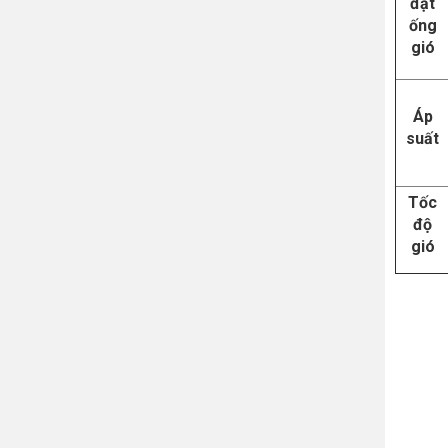
đặt
ống
gió
Áp
suất
Tốc
độ
gió