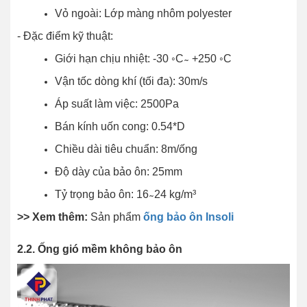
Vỏ ngoài: Lớp màng nhôm polyester
- Đặc điểm kỹ thuật:
Giới hạn chịu nhiệt: -30 ◦C ̴ +250 ◦C
Vận tốc dòng khí (tối đa): 30m/s
Áp suất làm việc: 2500Pa
Bán kính uốn cong: 0.54*D
Chiều dài tiêu chuẩn: 8m/ống
Độ dày của bảo ôn: 25mm
Tỷ trọng bảo ôn: 16 ̴ 24 kg/m³
>> Xem thêm:
Sản phẩm
ống bảo ôn Insoli
2.2. Ống gió mềm không bảo ôn