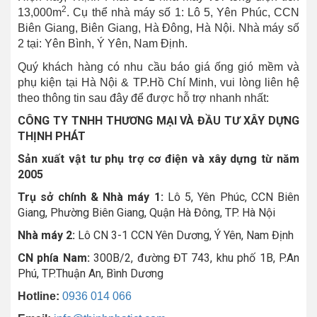
2
13,000m
. Cụ thể nhà máy số 1: Lô 5, Yên Phúc, CCN
Biên Giang, Biên Giang, Hà Đông, Hà Nội. Nhà máy số
2 tại: Yên Bình, Ý Yên, Nam Định.
Quý khách hàng có nhu cầu báo giá ống gió mềm và
phụ kiện tại Hà Nội & TP.Hồ Chí Minh, vui lòng liên hệ
theo thông tin sau đây để được hỗ trợ nhanh nhất:
CÔNG TY TNHH THƯƠNG MẠI VÀ ĐẦU TƯ XÂY DỰNG
THỊNH PHÁT
Sản xuất vật tư phụ trợ cơ điện và xây dựng từ năm
2005
Trụ sở chính & Nhà máy 1:
Lô 5, Yên Phúc, CCN Biên
Giang, Phường Biên Giang, Quận Hà Đông, TP. Hà Nội
Nhà máy 2:
Lô CN 3-1 CCN Yên Dương, Ý Yên, Nam Định
CN phía Nam:
300B/2, đường ĐT 743, khu phố 1B, P.An
Phú, TP.Thuận An, Bình Dương
Hotline:
0936 014 066