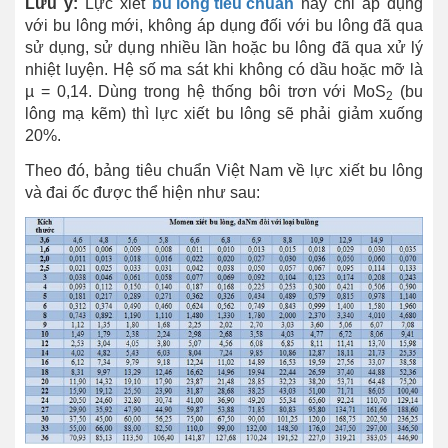
Lưu ý:
Lực xiết
bu lông
tiêu chuẩn
này chỉ áp dụng
với bu lông mới, không áp dụng đối với bu lông đã qua
sử dụng, sử dụng nhiều lần hoặc bu lông đã qua xử lý
nhiệt luyện. Hệ số ma sát khi không có dầu hoặc mỡ là
µ = 0,14. Dùng trong hệ thống bôi trơn với MoS
(bu
2
lông mạ kẽm) thì lực xiết bu lông sẽ phải giảm xuống
20%.
Theo đó, bảng tiêu chuẩn Việt Nam về lực xiết bu lông
và đai ốc được thể hiện như sau: