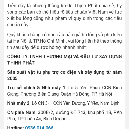
Trên đây là những thông tin do Thịnh Phát chia sẻ, hy
vọng các bạn có thể hiểu rõ tiêu chuẩn Việt Nam về lực
xiết bu lông cũng như phạm vi quy định trong các tiêu
chuẩn này.
Quý khách hàng có nhu cầu báo giá bu lông và phụ kiện
tại Hà Nội & TP.Hồ Chí Minh, vui lòng liên hệ theo thông
tin sau đây để được hỗ trợ nhanh nhất:
CÔNG TY TNHH THƯƠNG MẠI VÀ ĐẦU TƯ XÂY DỰNG
THỊNH PHÁT
Sản xuất vật tư phụ trợ cơ điện và xây dựng từ năm
2005
Trụ sở chính & Nhà máy 1:
Lô 5, Yên Phúc, CCN Biên
Giang, Phường Biên Giang, Quận Hà Đông, TP. Hà Nội
Nhà máy 2:
Lô CN 3-1 CCN Yên Dương, Ý Yên, Nam Định
CN phía Nam:
300B/2, đường ĐT 743, khu phố 1B, P.An
Phú, TP.Thuận An, Bình Dương
Hotline:
0936 014 066