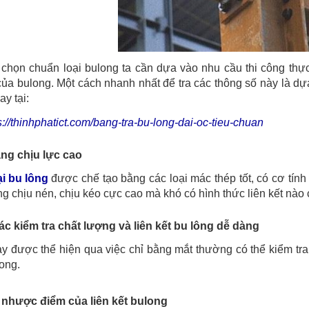
chọn chuẩn loại bulong ta cần dựa vào nhu cầu thi công thực 
ủa bulong. Một cách nhanh nhất để tra các thông số này là dựa
ay tại:
s://thinhphatict.com/bang-tra-bu-long-dai-oc-tieu-chuan
ng chịu lực cao
ại bu lông
được chế tạo bằng các loại mác thép tốt, có cơ tính 
g chịu nén, chịu kéo cực cao mà khó có hình thức liên kết nào
ác kiểm tra chất lượng và liên kết bu lông dễ dàng
y được thể hiện qua việc chỉ bằng mắt thường có thể kiểm tra r
long.
 nhược điểm của liên kết bulong