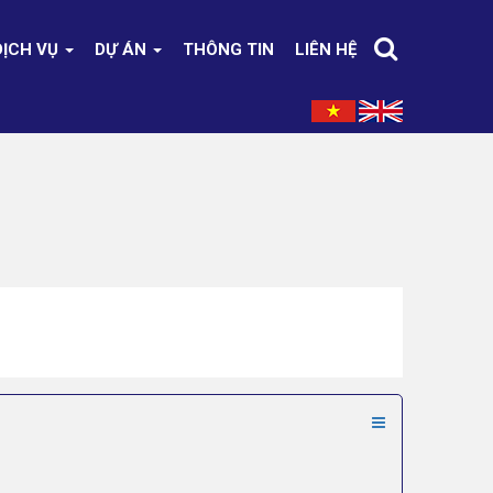
DỊCH VỤ
DỰ ÁN
THÔNG TIN
LIÊN HỆ