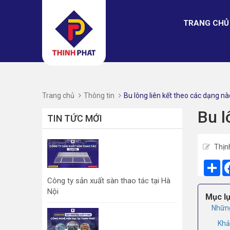
TRANG CHỦ
Trang chủ
Thông tin
Bu lông liên kết theo các dạng n
Bu l
TIN TỨC MỚI
Thịn
Sh
Công ty sản xuất sàn thao tác tại Hà
Nội
Mục lụ
Những
Khả