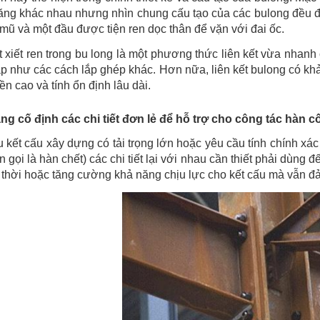
ng khác nhau nhưng nhìn chung cấu tạo của các bulong đều đơ
mũ và một đầu được tiện ren dọc thân để vặn với đai ốc.
t xiết ren trong bu long là một phương thức liên kết vừa nhanh
p như các cách lắp ghép khác. Hơn nữa, liên kết bulong có khả n
ền cao và tính ổn định lâu dài.
g cố định các chi tiết đơn lẻ để hỗ trợ cho công tác hàn c
 kết cấu xây dựng có tải trọng lớn hoặc yêu cầu tính chính xác
n gọi là hàn chết) các chi tiết lại với nhau cần thiết phải dùng 
 thời hoặc tăng cường khả năng chịu lực cho kết cấu mà vẫn đ