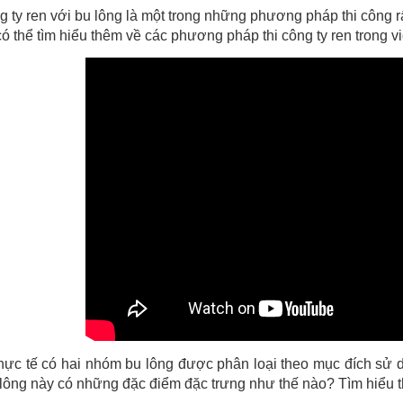
g ty ren với bu lông là một trong những phương pháp thi công r
ó thể tìm hiểu thêm về các phương pháp thi công ty ren trong v
hực tế có hai nhóm bu lông được phân loại theo mục đích sử dụ
 lông này có những đặc điểm đặc trưng như thế nào? Tìm hiểu t