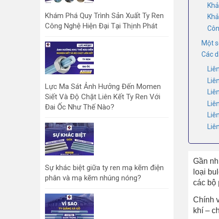
Khả 
Khám Phá Quy Trình Sản Xuất Ty Ren
Khả
Công Nghệ Hiện Đại Tại Thịnh Phát
Côn
Một s
Các d
Liê
Liê
Lực Ma Sát Ảnh Hưởng Đến Momen
Liê
Siết Và Độ Chặt Liên Kết Ty Ren Với
Liê
Đai Ốc Như Thế Nào?
Liê
Liê
Gần như
Sự khác biệt giữa ty ren mạ kẽm điện
loại bu
phân và mạ kẽm nhúng nóng?
các bộ 
Chính v
khí – c