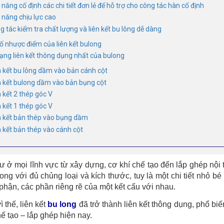
năng cố định các chi tiết đơn lẻ để hỗ trợ cho công tác hàn cố định
 năng chịu lực cao
g tác kiểm tra chất lượng và liên kết bu lông dễ dàng
ố nhược điểm của liên kết bulong
ạng liên kết thông dụng nhất của bulong
n kết bu lông dầm vào bản cánh cột
n kết bulong dầm vào bản bụng cột
n kết 2 thép góc V
n kết 1 thép góc V
n kết bản thép vào bụng dầm
n kết bản thép vào cánh cột
 ở mọi lĩnh vực từ xây dựng, cơ khí chế tạo đến lắp ghép nội th
long với đủ chủng loại và kích thước, tuy là một chi tiết nhỏ b
phận, các phần riêng rẽ của một kết cấu với nhau.
ì thế, liên kết
bu long
đã trở thành liên kết thông dụng, phổ biế
hế tạo – lắp ghép hiện nay.