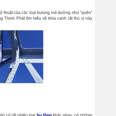
 kỹ thuật của các loại bulong mà dường như “quên”
g Thịnh Phát tìm hiểu về khía cạnh rất thú vị này
dù có rất nhiều loại
bu lông
khác nhau, có những