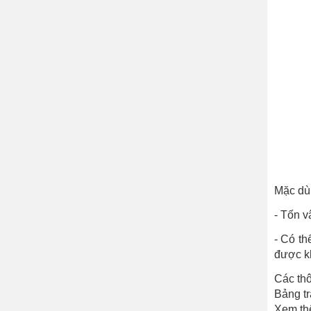
Mặc dù 
- Tốn v
- Có th
được kh
Các thô
Bảng tr
Xem thê