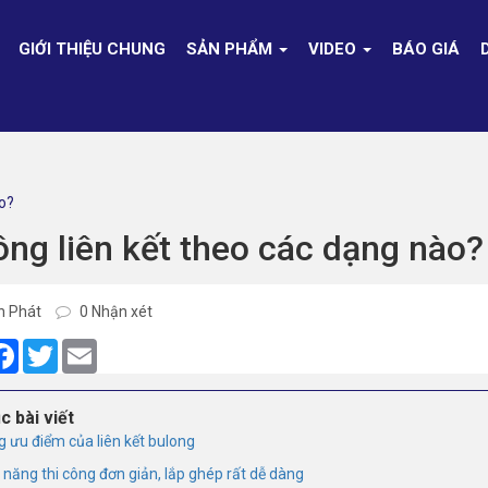
GIỚI THIỆU CHUNG
SẢN PHẨM
VIDEO
BÁO GIÁ
ào?
ông liên kết theo các dạng nào?
h Phát
0 Nhận xét
are
Facebook
Twitter
Email
c bài viết
 ưu điểm của liên kết bulong
 năng thi công đơn giản, lắp ghép rất dễ dàng