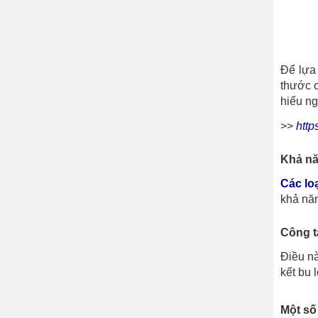
Để lựa 
thước c
hiểu ng
>>
http
Khả nă
Các lo
khả năn
Công t
Điều nà
kết bu 
Một số