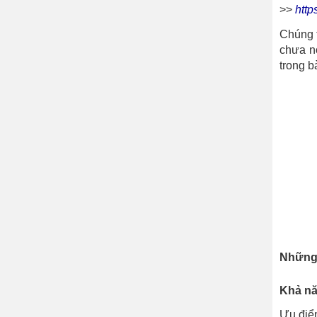
>>
http
Chúng t
chưa nó
trong b
Những 
Khả nă
Ưu điểm