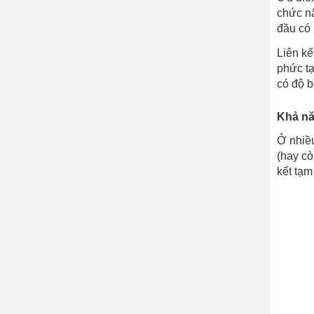
chức nă
đầu có 
Liên kế
phức tạ
có độ b
Khả năn
Ở nhiều
(hay cò
kết tạm