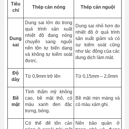
Tiêu
Thép cán nóng
Thép cán nguội
chí
Dung sai lớn do trong
Dung sai nhỏ hơn do
quá trình sản xuất
nhiệt độ ở quá trình
nhiệt độ đang nóng
Dung
sản xuất giảm và có
chuyển sang nguội
sai
sự kiểm soát cũng
nên tôn tự biến dạng
như tác động của các
và không tự kiểm soát
dung dịch làm mát.
được.
Độ
Từ 0,9mm trở lên
Từ 0,15mm – 2,0mm
dày
Tính thẩm mỹ không
Bề
cao, bề mặt thô, có
Bề mặt mịn màng và
mặt
màu xanh đen đặc
có màu xám ghi.
trưng, bóng.
Có thể để tôn cán
Nên bảo quản ở