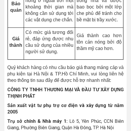
nóng ở ngoài trời một
trong nhà và được
Bảo
khoảng thời gian mà
bao bọc bởi một lớp
quản
không cần sử dụng tới
che phủ để tránh cho
các vật dụng che chắn.
bề mặt bị trầy xước.
Có mức giá tương đối
Giá thành cao hơn
Giá
rẻ, đáp ứng được nhu
tôn cán nóng bởi độ
thành
cầu sử dụng của nhiều
thầm mỹ cao hơn.
người sử dụng.
Quý khách hàng có nhu cầu báo giá thang máng cáp và
phụ kiện tại Hà Nội & TP.Hồ Chí Minh, vui lòng liên hệ
theo thông tin sau đây để được hỗ trợ nhanh nhất:
CÔNG TY TNHH THƯƠNG MẠI VÀ ĐẦU TƯ XÂY DỰNG
THỊNH PHÁT
Sản xuất vật tư phụ trợ cơ điện và xây dựng từ năm
2005
Trụ sở chính & Nhà máy 1:
Lô 5, Yên Phúc, CCN Biên
Giang, Phường Biên Giang, Quận Hà Đông, TP. Hà Nội