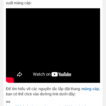
xuất máng cáp:
Để tìm hiểu về các nguyên tắc lắp đặt thang
máng cáp
,
bạn có thể click vào đường link dưới đây:
>>