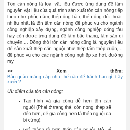
Tôn cán nóng là loại vật liệu được ứng dụng để làm
nguyên vật liệu của quá trình sản xuất tôn cán nóng tiếp
theo như phôi, dầm, thép ống hàn, thép ống đúc hoặc
nhiều nhất là tôn tấm cán nóng để phục vụ cho ngành
công nghiệp xây dựng, ngành công nghiệp đóng tàu
hay còn được ứng dụng để làm bậc thang, làm sàn di
chuyển,… Đồng thời tôn cán nóng cũng là nguyên liệu
để sản xuất thép cán nguội như thép tấm thép cuộn,…
để phục vụ cho các ngành công nghiệp xe hơi, đường
ray.
>> Xem thêm:
Bảo quản máng cáp như thế nào để tránh han gỉ, trầy
xước?
Ưu điểm của tôn cán nóng:
Tạo hình và gia công dễ hơn tôn cán
nguội (Phải ở trạng thái còn nóng, thép sẽ
dẻo hơn, dễ gia công hơn là thép nguội đã
bị cứng).
Giá thành rẻ hơn thép cán nguội. Bởi vì