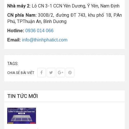
Nhà máy 2:
Lô CN 3-1 CCN Yên Dương, Ý Yên, Nam Định
CN phía Nam:
300B/2, đường ĐT 743, khu phố 1B, P.An
Phú, TP.Thuận An, Bình Dương
Hotline:
0936 014 066
Email:
info@thinhphatict.com
TAGS:
CHIA SẺ BÀI VIẾT
TIN TỨC MỚI