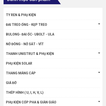
TY REN & PHỤ KIỆN
ĐAI TREO ỐNG - KẸP TREO
BULONG- ĐAI ỐC- UBOLT - ULA
NỞ ĐÓNG - NỞ SẮT - VÍT
THANH UNISTRUT & PHỤ KIỆN
PHỤ KIỆN SOLAR
THANG MÁNG CÁP
GIÁ ĐỠ
THÉP HÌNH ( U, I, H, V, L)
PHỤ KIỆN CỐP PHA & GIÀN GIÁO