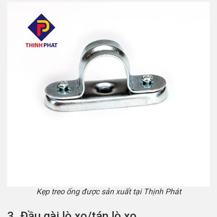
Kẹp treo ống được sản xuất tại Thịnh Phát
3. Đầu gài lò xo/tán lò xo