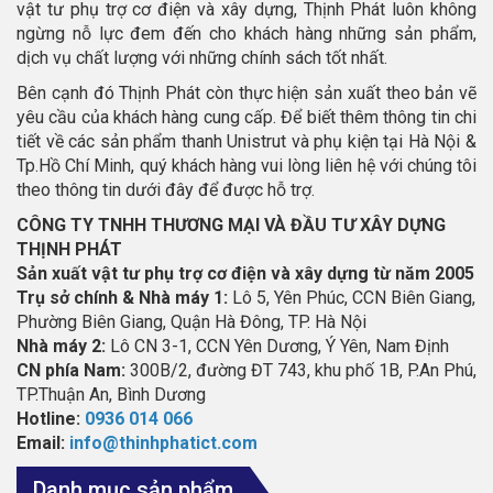
vật tư phụ trợ cơ điện và xây dựng, Thịnh Phát luôn không
ngừng nỗ lực đem đến cho khách hàng những sản phẩm,
dịch vụ chất lượng với những chính sách tốt nhất.
Bên cạnh đó Thịnh Phát còn thực hiện sản xuất theo bản vẽ
yêu cầu của khách hàng cung cấp. Để biết thêm thông tin chi
tiết về các sản phẩm thanh Unistrut và phụ kiện tại Hà Nội &
Tp.Hồ Chí Minh, quý khách hàng vui lòng liên hệ với chúng tôi
theo thông tin dưới đây để được hỗ trợ.
CÔNG TY TNHH THƯƠNG MẠI VÀ ĐẦU TƯ XÂY DỰNG
THỊNH PHÁT
Sản xuất vật tư phụ trợ cơ điện và xây dựng từ năm 2005
Trụ sở chính & Nhà máy 1:
Lô 5, Yên Phúc, CCN Biên Giang,
Phường Biên Giang, Quận Hà Đông, TP. Hà Nội
Nhà máy 2:
Lô CN 3-1, CCN Yên Dương, Ý Yên, Nam Định
CN phía Nam:
300B/2, đường ĐT 743, khu phố 1B, P.An Phú,
TP.Thuận An, Bình Dương
Hotline:
0936 014 066
Email:
info@thinhphatict.com
Danh mục sản phẩm