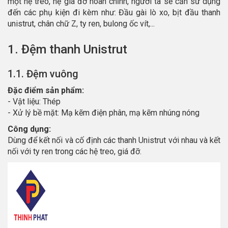
một hệ treo, hệ giá đỡ hoàn chỉnh, người ta sẽ cần sử dụng
đến các phụ kiện đi kèm như: Đầu gài lò xo, bịt đầu thanh
unistrut, chân chữ Z, ty ren, bulong ốc vít,...
1. Đệm thanh Unistrut
1.1. Đệm vuông
Đặc điểm sản phẩm:
- Vật liệu: Thép
- Xử lý bề mặt: Mạ kẽm điện phân, mạ kẽm nhúng nóng
Công dụng:
Dùng để kết nối và cố định các thanh Unistrut với nhau và kết
nối với ty ren trong các hệ treo, giá đỡ.