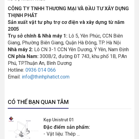
CÔNG TY TNHH THƯƠNG MẠI VÀ ĐẦU TƯ XÂY DỰNG
THỊNH PHÁT
Sản xuất vật tư phụ trợ cơ điện và xây dựng từ năm
2005
Trụ sở chính & Nhà máy 1:
Lô 5, Yên Phúc, CCN Biên
Giang, Phường Biên Giang, Quận Hà Đông, TP. Hà Nội
Nhà máy 2:
Lô CN 3-1 CCN Yên Dương, Ý Yên, Nam Định
CN phía Nam:
300B/2, đường ĐT 743, khu phố 1B, P.An
Phú, TP.Thuận An, Bình Dương
Hotline:
0936 014 066
Email:
info@thinhphatict.com
CÓ THỂ BẠN QUAN TÂM
Kẹp Unistrut 01
Đặc điểm sản phẩm:
- Vật liệu: Thép ...