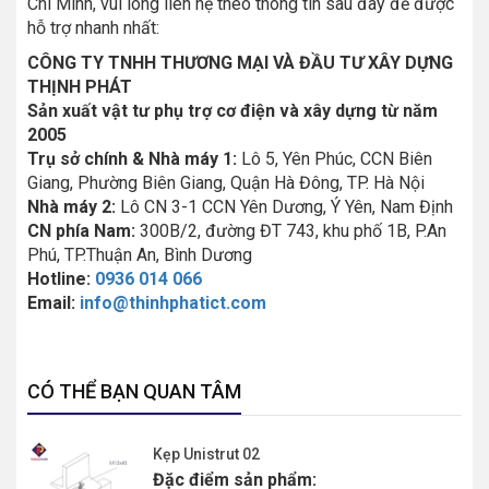
Chí Minh, vui lòng liên hệ theo thông tin sau đây để được
hỗ trợ nhanh nhất:
CÔNG TY TNHH THƯƠNG MẠI VÀ ĐẦU TƯ XÂY DỰNG
THỊNH PHÁT
Sản xuất vật tư phụ trợ cơ điện và xây dựng từ năm
2005
Trụ sở chính & Nhà máy 1:
Lô 5, Yên Phúc, CCN Biên
Giang, Phường Biên Giang, Quận Hà Đông, TP. Hà Nội
Nhà máy 2:
Lô CN 3-1 CCN Yên Dương, Ý Yên, Nam Định
CN phía Nam:
300B/2, đường ĐT 743, khu phố 1B, P.An
Phú, TP.Thuận An, Bình Dương
Hotline:
0936 014 066
Email:
info@thinhphatict.com
CÓ THỂ BẠN QUAN TÂM
Kẹp Unistrut 02
Đặc điểm sản phẩm: