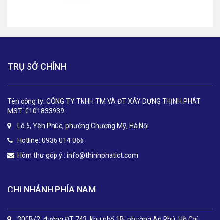
TRỤ SỞ CHÍNH
Tên công ty: CÔNG TY TNHH TM VÀ ĐT XÂY DỰNG THỊNH PHÁT
MST: 0101833939
Lô 5, Yên Phúc, phường Chương Mỹ, Hà Nội
Hotline: 0936 014 066
Hòm thư góp ý :
info@thinhphatict.com
CHI NHÁNH PHÍA NAM
300B/2, đường ĐT 743, khu phố 1B, phường An Phú, Hồ Chí