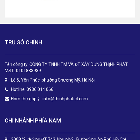
TRỤ SỞ CHÍNH
Tên công ty: CÔNG TY TNHH TM VÀ ĐT XÂY DỰNG THỊNH PHÁT
MST: 0101833939
Lô 5, Yên Phúc, phường Chương Mỹ, Hà Nội
Hotline: 0936 014 066
Hòm thư góp ý :
info@thinhphatict.com
CHI NHÁNH PHÍA NAM
300B/2, đường ĐT 743, khu phố 1B, phường An Phú, Hồ Chí