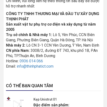
Chí Minh, vui lòng liên hệ theo thông tin sau đây để được
hỗ trợ nhanh nhất:
CÔNG TY TNHH THƯƠNG MẠI VÀ ĐẦU TƯ XÂY DỰNG
THỊNH PHÁT
Sản xuất vật tư phụ trợ cơ điện và xây dựng từ năm
2005
Trụ sở chính & Nhà máy 1:
Lô 5, Yên Phúc, CCN Biên
Giang, Phường Biên Giang, Quận Hà Đông, TP. Hà Nội
Nhà máy 2:
Lô CN 3-1 CCN Yên Dương, Ý Yên, Nam Định
CN phía Nam:
300B/2, đường ĐT 743, khu phố 1B, P.An
Phú, TP.Thuận An, Bình Dương
Hotline:
0936 014 066
Email:
info@thinhphatict.com
CÓ THỂ BẠN QUAN TÂM
Kẹp Unistrut 01
Đặc điểm sản phẩm: