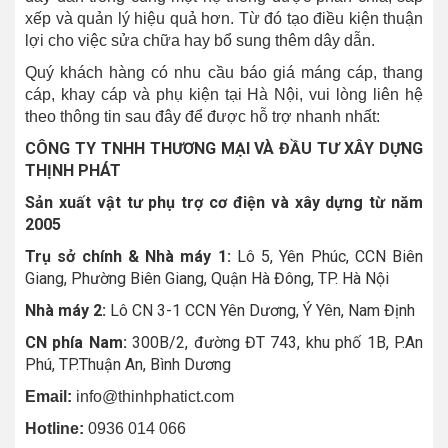
xếp và quản lý hiệu quả hơn. Từ đó tạo điều kiện thuận
lợi cho việc sửa chữa hay bổ sung thêm dây dẫn.
Quý khách hàng có nhu cầu báo giá máng cáp, thang
cáp, khay cáp và phụ kiện tại Hà Nội, vui lòng liên hệ
theo thông tin sau đây để được hỗ trợ nhanh nhất:
CÔNG TY TNHH THƯƠNG MẠI VÀ ĐẦU TƯ XÂY DỰNG
THỊNH PHÁT
Sản xuất vật tư phụ trợ cơ điện và xây dựng từ năm
2005
Trụ sở chính & Nhà máy 1:
Lô 5, Yên Phúc, CCN Biên
Giang, Phường Biên Giang, Quận Hà Đông, TP. Hà Nội
Nhà máy 2:
Lô CN 3-1 CCN Yên Dương, Ý Yên, Nam Định
CN phía Nam:
300B/2, đường ĐT 743, khu phố 1B, P.An
Phú, TP.Thuận An, Bình Dương
Email:
info@thinhphatict.com
Hotline:
0936 014 066