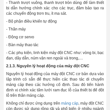
- Thanh trượt vuông, thanh trượt tròn dùng để làm thiết
bị dẫn hướng chính xác cho các trục, đảm bảo tạo ra
các chuyển động trơn tru, ít ma sát.
- Bộ phận điều khiển tự động
- Thân máy
- Động cơ servo
- Bàn máy thao tác
- Các phụ kiện, linh kiện máy đột CNC như: vòng bi, bạc
đạn, dây dẫn, núm vặn ren ngoài và trong,…
2.1.3. Nguyên lý hoạt động của máy đột CNC
Nguyên lý hoạt động của máy đột CNC cơ bản dựa vào
lập trình có sẵn để thực hiện các thao tác di chuyển
máng cáp theo các hướng cố định. Sau đó tiến hành
định vị chính xác tấm lưới ram đục lỗ của thiết bị để đột
lỗ trên thân máng cáp.
Không chỉ được ứng dụng trên
máng cáp
, máy đột CNC
còn được sử dụng rộng rãi và phổ biến ở nhiều ngành