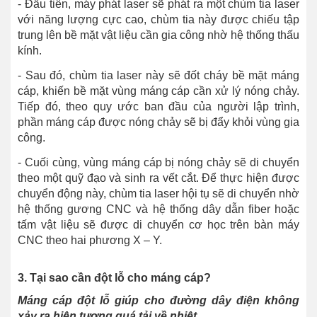
- Đầu tiên, máy phát laser sẽ phát ra một chùm tia laser
với năng lượng cực cao, chùm tia này được chiếu tập
trung lên bề mặt vật liệu cần gia công nhờ hệ thống thấu
kính.
- Sau đó, chùm tia laser này sẽ đốt cháy bề mặt máng
cáp, khiến bề mặt vùng máng cáp cần xử lý nóng chảy.
Tiếp đó, theo quy ước ban đầu của người lập trình,
phần máng cáp được nóng chảy sẽ bị đẩy khỏi vùng gia
công.
- Cuối cùng, vùng máng cáp bị nóng chảy sẽ di chuyển
theo một quỹ đạo và sinh ra vết cắt. Để thực hiện được
chuyển động này, chùm tia laser hội tụ sẽ di chuyển nhờ
hệ thống gương CNC và hệ thống dây dẫn fiber hoặc
tấm vật liệu sẽ được di chuyển cơ học trên bàn máy
CNC theo hai phương X – Y.
3. Tại sao cần đột lỗ cho máng cáp?
Máng cáp đột lỗ giúp cho đường dây điện không
xảy ra hiện tượng quá tải về nhiệt