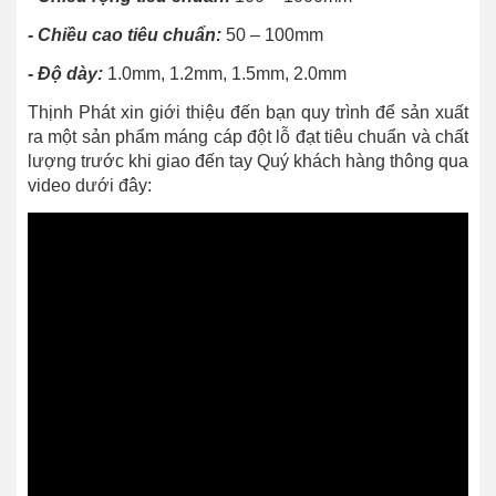
-
Chiều cao tiêu chuẩn:
50 – 100mm
-
Độ dày:
1.0mm, 1.2mm, 1.5mm, 2.0mm
Thịnh Phát xin giới thiệu đến bạn quy trình để sản xuất
ra một sản phẩm máng cáp đột lỗ đạt tiêu chuẩn và chất
lượng trước khi giao đến tay Quý khách hàng thông qua
video dưới đây: