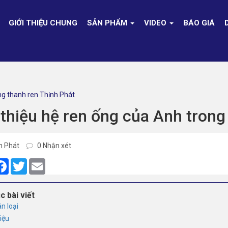
GIỚI THIỆU CHUNG
SẢN PHẨM
VIDEO
BÁO GIÁ
ong thanh ren Thịnh Phát
 thiệu hệ ren ống của Anh trong
h Phát
0 Nhận xét
are
Facebook
Twitter
Email
c bài viết
n loại
hiệu