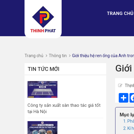
TRANG CHỦ
Trang chủ
Thông tin
Giới thiệu hệ ren ống của Anh tr
Giới
TIN TỨC MỚI
Thịn
Sh
Công ty sản xuất sàn thao tác giá tốt
tại Hà Nội
Mục lụ
1. Phâ
2. Kí 