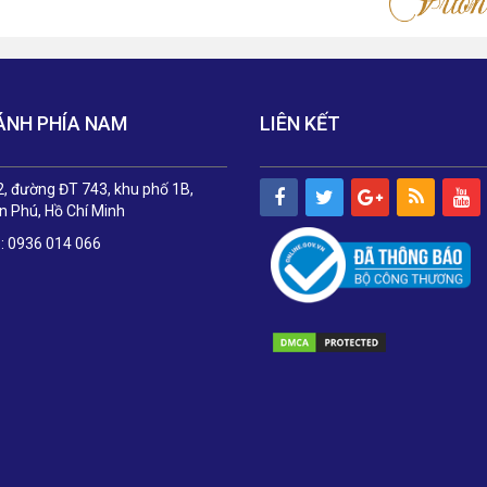
ÁNH PHÍA NAM
LIÊN KẾT
, đường ĐT 743, khu phố 1B,
 Phú, Hồ Chí Minh
e: 0936 014 066