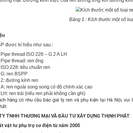
hương mại. Đường kính thực của ren tương ứng với đường kín
Bảng 1 : Kích thước một số lo
iệu
P được kí hiệu như sau :
Pipe thread ISO 228 – G 2 A LH
Pipe thread: ren ống
ISO 228: tiêu chuẩn ren
G: ren BSPP
2: đường kính ren
A: ren ngoài song song có độ chính xác cao
LH: ren trái (nếu ren phải không cần ghi)
ch hàng có nhu cầu báo giá ty ren và phụ kiện tại Hà Nội, vui 
hất:
TY TNHH THƯƠNG MẠI VÀ ĐẦU TƯ XÂY DỰNG THỊNH PHÁT
t vật tư phụ trợ cơ điện từ năm 2005