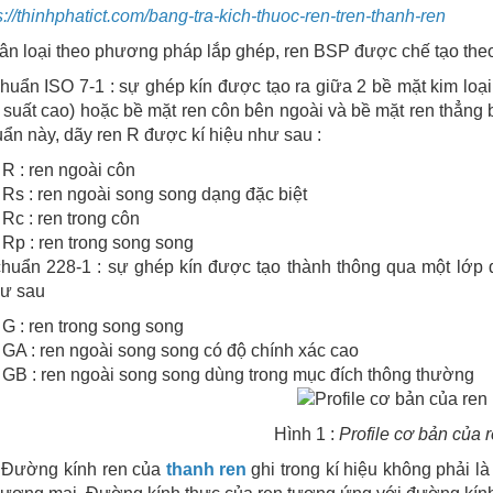
s://thinhphatict.com/bang-tra-kich-thuoc-ren-tren-thanh-ren
n loại theo phương pháp lắp ghép, ren BSP được chế tạo theo
chuẩn ISO 7-1 : sự ghép kín được tạo ra giữa 2 bề mặt kim loại
 suất cao) hoặc bề mặt ren côn bên ngoài và bề mặt ren thẳng b
uẩn này, dãy ren R được kí hiệu như sau :
R : ren ngoài côn
Rs : ren ngoài song song dạng đặc biệt
Rc : ren trong côn
Rp : ren trong song song
chuẩn 228-1 : sự ghép kín được tạo thành thông qua một lớp 
hư sau
G : ren trong song song
GA : ren ngoài song song có độ chính xác cao
GB : ren ngoài song song dùng trong mục đích thông thường
Hình 1 :
Profile cơ bản của
: Đường kính ren của
thanh ren
ghi trong kí hiệu không phải 