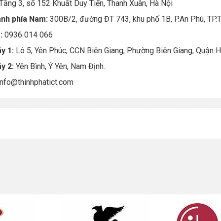
Tầng 3, số 152 Khuất Duy Tiến, Thanh Xuân, Hà Nội
ánh phía Nam:
300B/2, đường ĐT 743, khu phố 1B, P.An Phú, TP.
e:
0936 014 066
y 1:
Lô 5, Yên Phúc, CCN Biên Giang, Phường Biên Giang, Quận Hà
y 2:
Yên Bình, Ý Yên, Nam Định.
nfo@thinhphatict.com