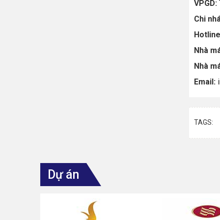
VPGD:
Chi nh
Hotlin
Nhà má
Nhà má
Email:
i
TAGS:
Dự án