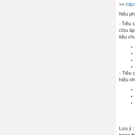
>>
http
Nếu phâ
- Tiêu 
chịu áp
tiêu ch
- Tiêu 
hiệu n
Lưu ý 