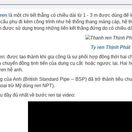
ren
là một chi tiết thẳng có chiều dài từ 1 - 3 m được dùng để l
 cấu phụ đi kèm công trình như hệ thống thang máng cáp, hệ 
 được sử dụng trong những liên kết thằng đứng do có chiều dà
Ty ren Thịnh Phát
n: được tạo thành khi gia công là sự phối hợp đồng thời hai c
 chuyển động tịnh tiến của dụng cụ cắt hoặc ngược lại. Hai h
ren hệ anh.
 của Anh (British Standard Pipe – BSP) đã trở thành tiêu ch
goại trừ Mỹ dùng ren NPT).
u đầy đủ nhất về bước ren tại video: