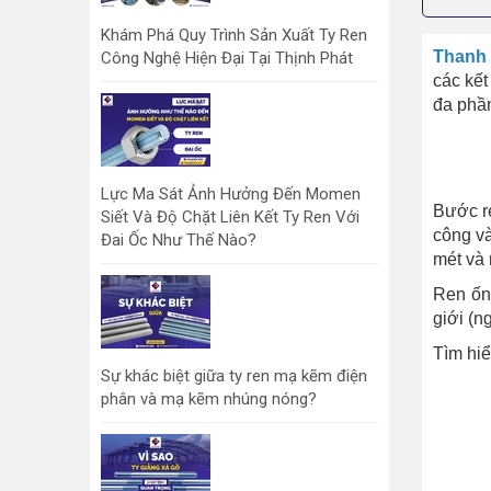
Khám Phá Quy Trình Sản Xuất Ty Ren
Thanh 
Công Nghệ Hiện Đại Tại Thịnh Phát
các kết
đa phần
Lực Ma Sát Ảnh Hưởng Đến Momen
Bước re
Siết Và Độ Chặt Liên Kết Ty Ren Với
công và
Đai Ốc Như Thế Nào?
mét và 
Ren ống
giới (n
Tìm hiể
Sự khác biệt giữa ty ren mạ kẽm điện
phân và mạ kẽm nhúng nóng?