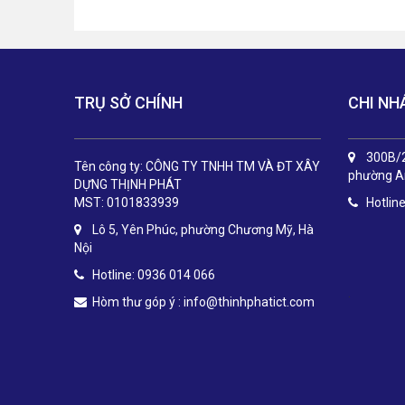
TRỤ SỞ CHÍNH
CHI NH
300B/2
Tên công ty: CÔNG TY TNHH TM VÀ ĐT XÂY
phường An
DỰNG THỊNH PHÁT
MST: 0101833939
Hotlin
Lô 5, Yên Phúc, phường Chương Mỹ, Hà
Nội
Hotline: 0936 014 066
.
Hòm thư góp ý :
info@thinhphatict.com