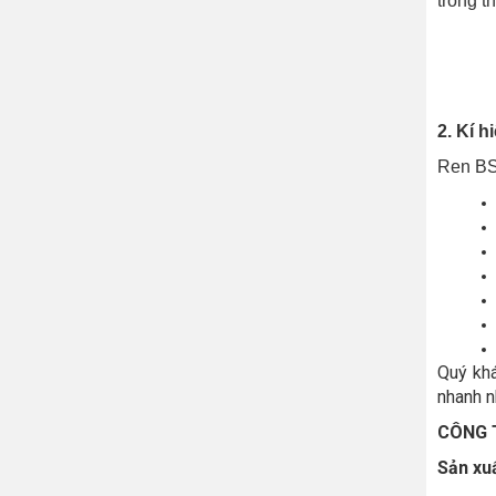
trong t
2. Kí h
Ren BS
Quý khá
nhanh n
CÔNG 
Sản xuấ