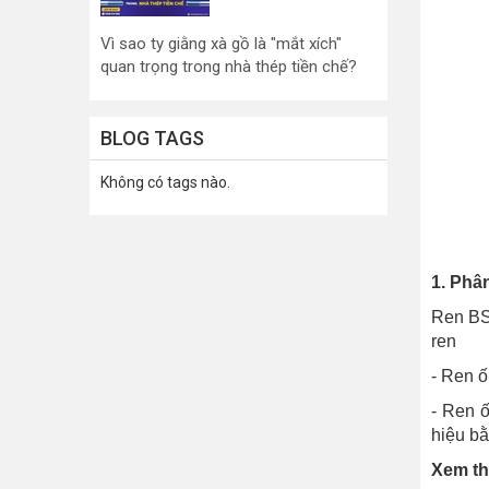
Vì sao ty giằng xà gồ là "mắt xích"
quan trọng trong nhà thép tiền chế?
BLOG TAGS
Không có tags nào.
1. Phân
Ren BS
ren
- Ren ố
- Ren ố
hiệu b
Xem t