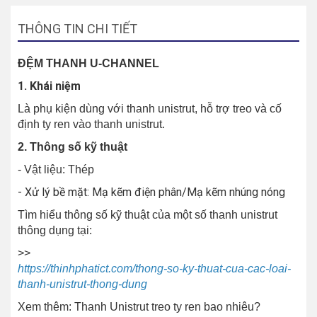
THÔNG TIN CHI TIẾT
ĐỆM THANH U-CHANNEL
1. Khái niệm
Là phụ kiện dùng với thanh unistrut, hỗ trợ treo và cố
định ty ren vào thanh unistrut.
2. Thông số kỹ thuật
- Vật liệu: Thép
- Xử lý bề mặt: Mạ kẽm điện phân/Mạ kẽm nhúng nóng
Tìm hiểu thông số kỹ thuật của một số thanh unistrut
thông dụng tại:
>>
https://thinhphatict.com/thong-so-ky-thuat-cua-cac-loai-
thanh-unistrut-thong-dung
Xem thêm: Thanh Unistrut treo ty ren bao nhiêu?