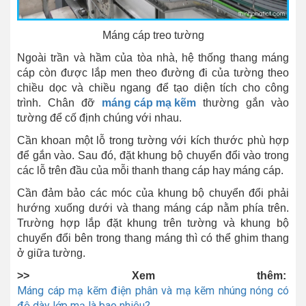
Máng cáp treo tường
Ngoài trần và hầm của tòa nhà, hệ thống thang máng
cáp còn được lắp men theo đường đi của tường theo
chiều dọc và chiều ngang để tạo diện tích cho công
trình. Chân đỡ
máng cáp mạ kẽm
thường gắn vào
tường để cố định chúng với nhau.
Cần khoan một lỗ trong tường với kích thước phù hợp
để gắn vào. Sau đó, đặt khung bộ chuyển đổi vào trong
các lỗ trên đầu của mỗi thanh thang cáp hay máng cáp.
Cần đảm bảo các móc của khung bộ chuyển đổi phải
hướng xuống dưới và thang máng cáp nằm phía trên.
Trường hợp lắp đặt khung trên tường và khung bộ
chuyển đổi bên trong thang máng thì có thể ghim thang
ở giữa tường.
>> Xem thêm:
Máng cáp mạ kẽm điện phân và mạ kẽm nhúng nóng có
độ dày lớp mạ là bao nhiêu?