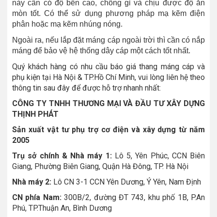
này cần có độ bền cao, chống gỉ và chịu được độ ăn
mòn tốt. Có thể sử dụng phương pháp mạ kẽm điện
phân hoặc mạ kẽm nhúng nóng.
Ngoài ra, nếu lắp đặt máng cáp ngoài trời thì cần có nắp
máng để bảo vệ hệ thống dây cáp một cách tốt nhất.
Quý khách hàng có nhu cầu báo giá thang máng cáp và
phụ kiện tại Hà Nội & TP.Hồ Chí Minh, vui lòng liên hệ theo
thông tin sau đây để được hỗ trợ nhanh nhất:
CÔNG TY TNHH THƯƠNG MẠI VÀ ĐẦU TƯ XÂY DỰNG
THỊNH PHÁT
Sản xuất vật tư phụ trợ cơ điện và xây dựng từ năm
2005
Trụ sở chính & Nhà máy 1:
Lô 5, Yên Phúc, CCN Biên
Giang, Phường Biên Giang, Quận Hà Đông, TP. Hà Nội
Nhà máy 2:
Lô CN 3-1 CCN Yên Dương, Ý Yên, Nam Định
CN phía Nam:
300B/2, đường ĐT 743, khu phố 1B, P.An
Phú, TP.Thuận An, Bình Dương