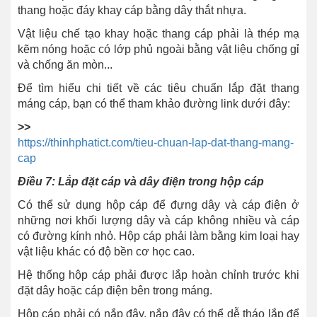
thang hoặc đáy khay cáp bằng dây thắt nhựa.
Vật liệu chế tạo khay hoặc thang cáp phải là thép mạ
kẽm nóng hoặc có lớp phủ ngoài bằng vật liệu chống gỉ
và chống ăn mòn...
Để tìm hiểu chi tiết về các tiêu chuẩn lắp đặt thang
máng cáp, bạn có thể tham khảo đường link dưới đây:
>>
https://thinhphatict.com/tieu-chuan-lap-dat-thang-mang-
cap
Điều 7: Lắp đặt cáp và dây điện trong hộp cáp
Có thể sử dụng hộp cáp để đựng dây và cáp điện ở
những nơi khối lượng dây và cáp không nhiều và cáp
có đường kính nhỏ. Hộp cáp phải làm bằng kim loại hay
vật liệu khác có độ bền cơ học cao.
Hệ thống hộp cáp phải được lắp hoàn chỉnh trước khi
đặt dây hoặc cáp điện bên trong máng.
Hộp cáp phải có nắp đậy, nắp đậy có thể dễ tháo lắp để