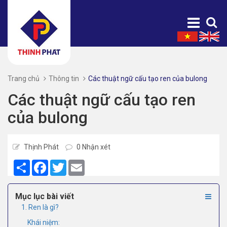
Trang chủ
Thông tin
Các thuật ngữ cấu tạo ren của bulong
Các thuật ngữ cấu tạo ren
của bulong
Thịnh Phát
0 Nhận xét
Share
Facebook
Twitter
Email
Mục lục bài viết
1. Ren là gì?
Khái niệm: