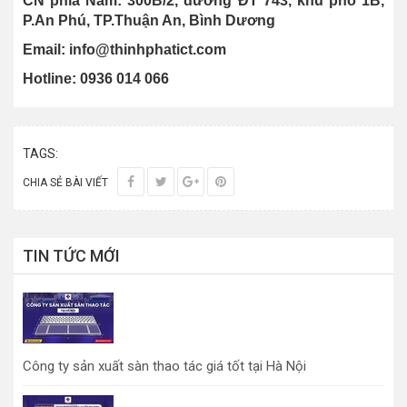
CN phía Nam: 300B/2, đường ĐT 743, khu phố 1B,
P.An Phú, TP.Thuận An, Bình Dương
Email: info@thinhphatict.com
Hotline: 0936 014 066
TAGS:
CHIA SẺ BÀI VIẾT
TIN TỨC MỚI
Công ty sản xuất sàn thao tác giá tốt tại Hà Nội