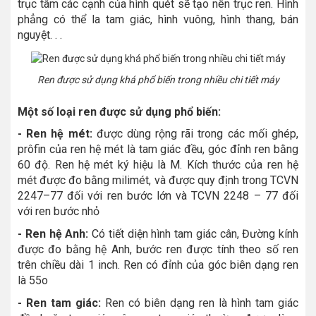
trục tâm các cạnh của hình quét sẽ tạo nên trục ren. Hình
phẳng có thể la tam giác, hình vuông, hình thang, bán
nguyệt. . .
Ren được sử dụng khá phổ biến trong nhiều chi tiết máy
Một số loại ren được sử dụng phổ biến:
- Ren hệ mét:
được dùng rộng rãi trong các mối ghép,
prôfin của ren hệ mét là tam giác đều, góc đỉnh ren bằng
60 độ. Ren hệ mét ký hiệu là M. Kích thước của ren hệ
mét được đo bằng milimét, và được quy định trong TCVN
2247–77 đối với ren bước lớn và TCVN 2248 – 77 đối
với ren bước nhỏ
- Ren hệ Anh:
Có tiết diện hình tam giác cân, Đường kính
được đo bằng hệ Anh, bước ren được tính theo số ren
trên chiều dài 1 inch. Ren có đỉnh của góc biên dạng ren
là 55o
- Ren tam giác:
Ren có biên dạng ren là hình tam giác