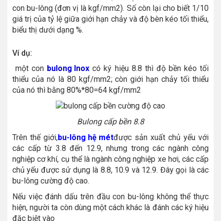
con bu-lông (đơn vị là kgf/mm2). Số còn lại cho biết 1/10
giá trị của tỷ lệ giữa giới hạn chảy và độ bèn kéo tối thiểu,
biểu thị dưới dạng %.
Ví dụ:
một con
bulong Inox
có ký hiệu 8.8 thì độ bền kéo tối
thiểu của nó là 80 kgf/mm2; còn giới hạn chảy tối thiểu
của nó thì bằng 80%*80=64 kgf/mm2
Bulong cấp bền 8.8
Trên thế giới,
bu-lông hệ mét
được sản xuất chủ yếu với
các cấp từ 3.8 đến 12.9, nhưng trong các ngành công
nghiệp cơ khí, cụ thể là ngành công nghiệp xe hơi, các cấp
chủ yếu được sử dụng là 8.8, 10.9 và 12.9. Đây gọi là các
bu-lông cường độ cao.
Nếu việc đánh dấu trên đầu con bu-lông không thể thực
hiện, người ta còn dùng một cách khác là đánh các ký hiệu
đặc biệt vào