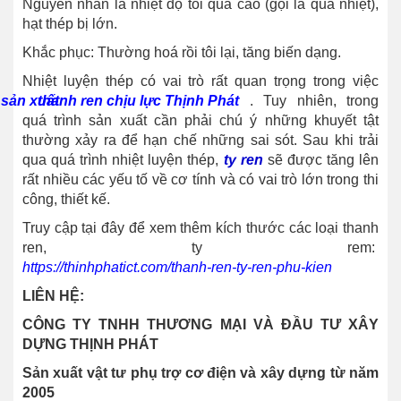
Nguyên nhân là nhiệt độ tôi quá cao (gọi là quá nhiệt),
hạt thép bị lớn.
Khắc phục: Thường hoá rồi tôi lại, tăng biến dạng.
Nhiệt luyện thép có vai trò rất quan trọng trong việc
sản xuất
thanh ren chịu lực Thịnh Phát
. Tuy nhiên, trong
quá trình sản xuất cần phải chú ý những khuyết tật
thường xảy ra để hạn chế những sai sót. Sau khi trải
qua quá trình nhiệt luyện thép,
ty ren
sẽ được tăng lên
rất nhiều các yếu tố về cơ tính và có vai trò lớn trong thi
công, thiết kế.
Truy cập tại đây để xem thêm kích thước các loại thanh
ren, ty rem:
https://thinhphatict.com/thanh-ren-ty-ren-phu-kien
LIÊN HỆ:
CÔNG TY TNHH THƯƠNG MẠI VÀ ĐẦU TƯ XÂY
DỰNG THỊNH PHÁT
Sản xuất vật tư phụ trợ cơ điện và xây dựng từ năm
2005