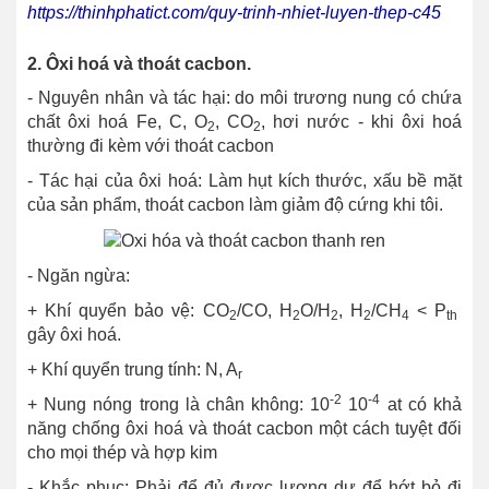
https://thinhphatict.com/quy-trinh-nhiet-luyen-thep-c45
2. Ôxi hoá và thoát cacbon.
- Nguyên nhân và tác hại: do môi trương nung có chứa
chất ôxi hoá Fe, C, O
, CO
, hơi nước - khi ôxi hoá
2
2
thường đi kèm với thoát cacbon
- Tác hại của ôxi hoá: Làm hụt kích thước, xấu bề mặt
của sản phẩm, thoát cacbon làm giảm độ cứng khi tôi.
- Ngăn ngừa:
+
Khí quyển bảo vệ: CO
/CO, H
O/H­­­­
, H
/CH
< P
2
2
2
2
4
th
gây ôxi hoá.
+ Khí quyển trung tính: N, A
r
-2
-4
+ Nung nóng trong là chân không: 10
10
at có khả
năng chống ôxi hoá và thoát cacbon một cách tuyệt đối
cho mọi thép và hợp kim
- Khắc phục: Phải để đủ được lượng dư để hớt bỏ đi