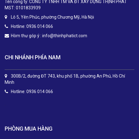
Tên công ty: CÔNG TY TNHH TM VÀ ĐT XÂY DỰNG THỊNH PHÁT
MST: 0101833939
Lô 5, Yên Phúc, phường Chương Mỹ, Hà Nội
Hotline: 0936 014 066
Hòm thư góp ý :
info@thinhphatict.com
CHI NHÁNH PHÍA NAM
300B/2, đường ĐT 743, khu phố 1B, phường An Phú, Hồ Chí
Minh
Hotline: 0936 014 066
.
PHÒNG MUA HÀNG