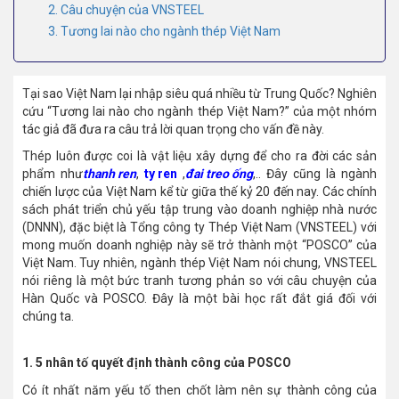
2. Câu chuyện của VNSTEEL
3. Tương lai nào cho ngành thép Việt Nam
Tại sao Việt Nam lại nhập siêu quá nhiều từ Trung Quốc? Nghiên
cứu “Tương lai nào cho ngành thép Việt Nam?” của một nhóm
tác giả đã đưa ra câu trả lời quan trọng cho vấn đề này.
Thép luôn được coi là vật liệu xây dựng để cho ra đời các sản
phẩm như
thanh ren
,
ty ren
,
đai treo ống
,.. Đây cũng là ngành
chiến lược của Việt Nam kể từ giữa thế kỷ 20 đến nay. Các chính
sách phát triển chủ yếu tập trung vào doanh nghiệp nhà nước
(DNNN), đặc biệt là Tổng công ty Thép Việt Nam (VNSTEEL) với
mong muốn doanh nghiệp này sẽ trở thành một “POSCO” của
Việt Nam. Tuy nhiên, ngành thép Việt Nam nói chung, VNSTEEL
nói riêng là một bức tranh tương phản so với câu chuyện của
Hàn Quốc và POSCO. Đây là một bài học rất đắt giá đối với
chúng ta.
1. 5 nhân tố quyết định thành công của POSCO
Có ít nhất năm yếu tố then chốt làm nên sự thành công của