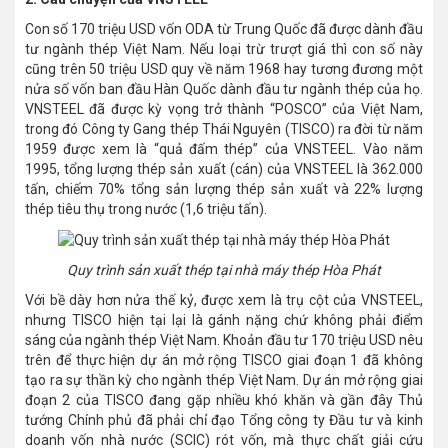
Con số 170 triệu USD vốn ODA từ Trung Quốc đã được dành đầu
tư ngành thép Việt Nam. Nếu loại trừ trượt giá thì con số này
cũng trên 50 triệu USD quy về năm 1968 hay tương đương một
nửa số vốn ban đầu Hàn Quốc dành đầu tư ngành thép của họ.
VNSTEEL đã được kỳ vọng trở thành “POSCO” của Việt Nam,
trong đó Công ty Gang thép Thái Nguyên (TISCO) ra đời từ năm
1959 được xem là “quả đấm thép” của VNSTEEL. Vào năm
1995, tổng lượng thép sản xuất (cán) của VNSTEEL là 362.000
tấn, chiếm 70% tổng sản lượng thép sản xuất và 22% lượng
thép tiêu thụ trong nước (1,6 triệu tấn).
Quy trình sản xuất thép tại nhà máy thép Hòa Phát
Với bề dày hơn nửa thế kỷ, được xem là trụ cột của VNSTEEL,
nhưng TISCO hiện tại lại là gánh nặng chứ không phải điểm
sáng của ngành thép Việt Nam. Khoản đầu tư 170 triệu USD nêu
trên để thực hiện dự án mở rộng TISCO giai đoạn 1 đã không
tạo ra sự thần kỳ cho ngành thép Việt Nam. Dự án mở rộng giai
đoạn 2 của TISCO đang gặp nhiều khó khăn và gần đây Thủ
tướng Chính phủ đã phải chỉ đạo Tổng công ty Đầu tư và kinh
doanh vốn nhà nước (SCIC) rót vốn, mà thực chất giải cứu