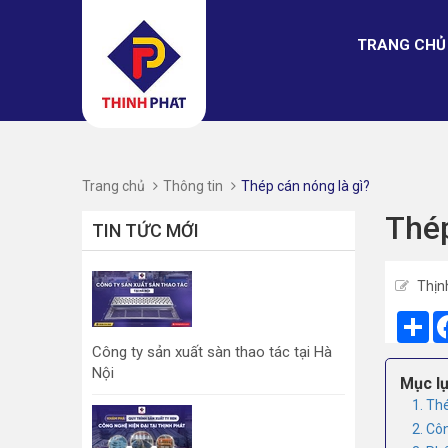
TRANG CHỦ
Trang chủ
Thông tin
Thép cán nóng là gì?
Thép
TIN TỨC MỚI
Thịn
Sh
Công ty sản xuất sàn thao tác tại Hà
Nội
Mục lụ
1. Th
2. Cô