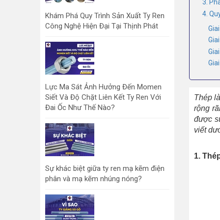
3. Ph
4. Qu
Khám Phá Quy Trình Sản Xuất Ty Ren
Công Nghệ Hiện Đại Tại Thịnh Phát
Giai
Gia
Giai
Gia
Lực Ma Sát Ảnh Hưởng Đến Momen
Siết Và Độ Chặt Liên Kết Ty Ren Với
Thép là
Đai Ốc Như Thế Nào?
rộng rã
được s
viết dư
1. Thé
Sự khác biệt giữa ty ren mạ kẽm điện
phân và mạ kẽm nhúng nóng?