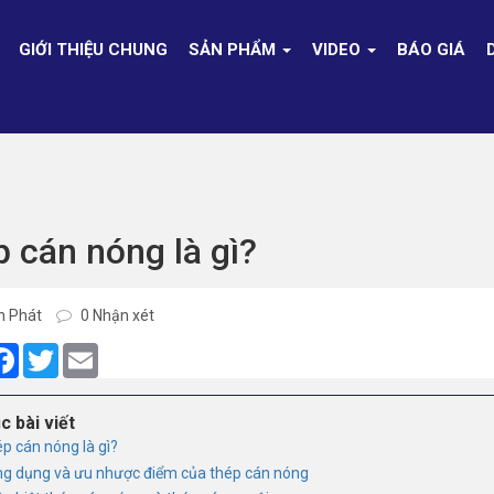
GIỚI THIỆU CHUNG
SẢN PHẨM
VIDEO
BÁO GIÁ
 cán nóng là gì?
h Phát
0 Nhận xét
are
Facebook
Twitter
Email
c bài viết
ép cán nóng là gì?
ng dụng và ưu nhược điểm của thép cán nóng