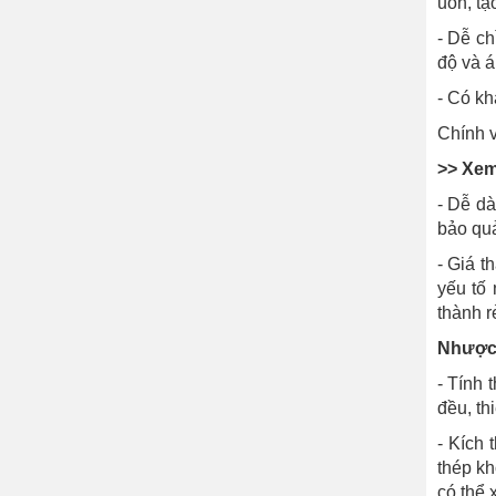
uốn, tạ
- Dễ ch
độ và á
- Có kh
Chính v
>> Xe
- Dễ dà
bảo quả
- Giá t
yếu tố
thành r
Nhược 
- Tính
đều, th
- Kích 
thép kh
có thể 