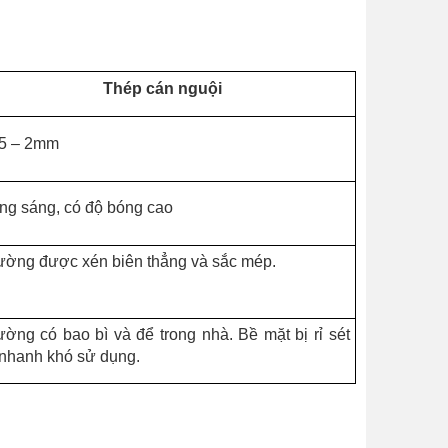
Thép cán nguội
15 – 2mm
ng sáng, có độ bóng cao
ờng được xén biên thẳng và sắc mép.
ờng có bao bì và để trong nhà. Bề mặt bị rỉ sét
 nhanh khó sử dụng.