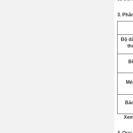
3. Phâ
Độ d
t
B
Mé
Bả
>>
Xem
4. Quy 