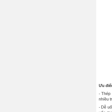
Ưu điể
- Thép
nhiều t
- Dễ uố