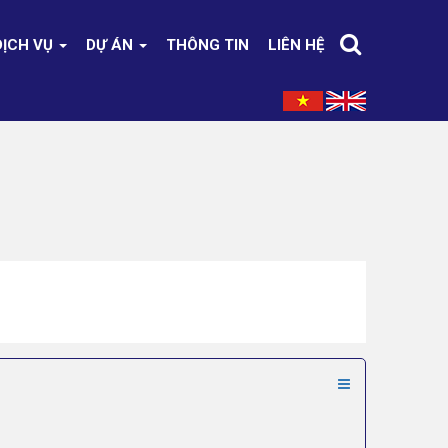
DỊCH VỤ
DỰ ÁN
THÔNG TIN
LIÊN HỆ