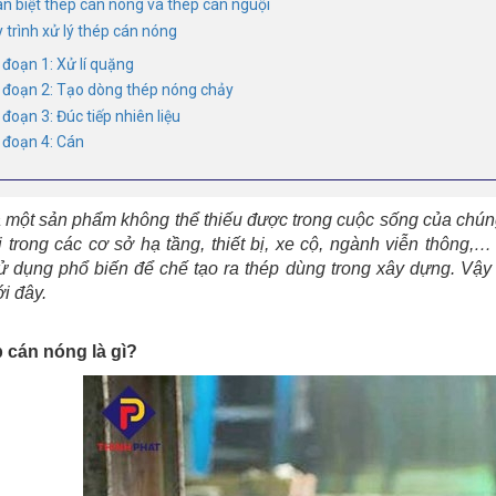
ân biệt thép cán nóng và thép cán nguội
y trình xử lý thép cán nóng
 đoạn 1: Xử lí quặng
i đoạn 2: Tạo dòng thép nóng chảy
 đoạn 3: Đúc tiếp nhiên liệu
i đoạn 4: Cán
 một sản phẩm không thể thiếu được trong cuộc sống của chún
i trong các cơ sở hạ tầng, thiết bị, xe cộ, ngành viễn thông,…
ử dụng phổ biến để chế tạo ra thép dùng trong xây dựng. Vậ
ới đây.
p cán nóng là gì?