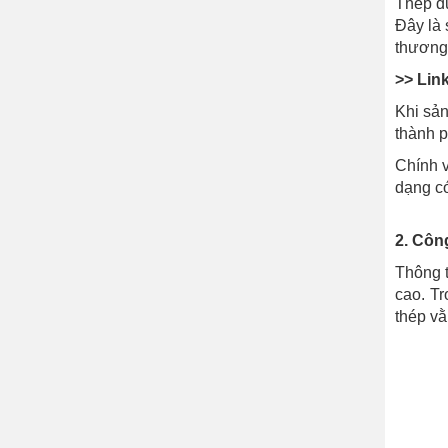
Thép đư
Đây là 
thương 
>> Lin
Khi sản
thành p
Chính v
dạng có
2. Côn
Thông 
cao. Tr
thép vằ