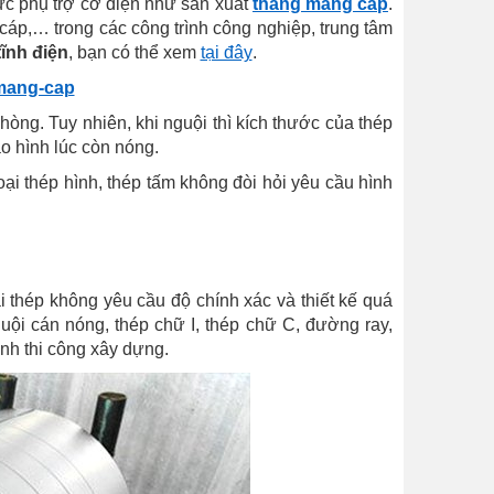
vực phụ trợ cơ điện như sản xuất
thang máng cáp
.
cáp,… trong các công trình công nghiệp, trung tâm
ĩnh điện
, bạn có thể xem
tại đây
.
/mang-cap
hòng. Tuy nhiên, khi nguội thì kích thước của thép
ạo hình lúc còn nóng.
ại thép hình, thép tấm không đòi hỏi yêu cầu hình
 thép không yêu cầu độ chính xác và thiết kế quá
uội cán nóng, thép chữ I, thép chữ C, đường ray,
nh thi công xây dựng.