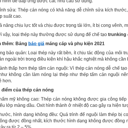
o hình để đáp ứng được các nhu cầu sử dụng.
ỉnh sửa: Thép cán nóng có khả năng dễ chỉnh sửa kích thước, h
p suất cao.
ả năng chịu lực tốt và chịu được trọng tải lớn, ít bị cong vênh, 
ì vậy, loại thép này thường được sử dụng để chế tạo
trunking 
m thêm: Bảng
báo giá
máng cáp và phụ kiện 2021
ng bảo quản: Loại thép này rất bền, ít chịu tác động của môi tr
n ngoài trời trong điều kiện khí hậu khắc nghiệt mà không cần
hành thấp hơn thép tấm cán nguội: Vì thép cán nóng dễ chế tạ
 như không cần làm nóng lại thép như thép tấm cán nguội nê
ẻ hơn.
điểm của thép cán nóng
 thẩm mỹ không cao: Thép cán nóng không được gia công tiếp 
iếu lớp màng dầu. Oxit hình thành ở nhiệt độ cao gây ra hiện tư
thước, hình dạng không đều: Quá trình để nguội làm thép bị co 
ông được đồng nhất, kích thước hình dạng không được đồng nh
xảy ra từ 2 – 5%.