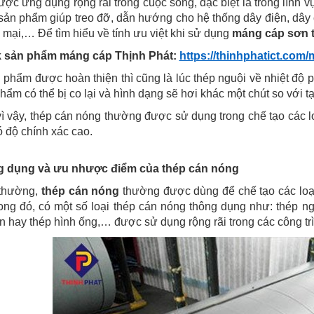
ợc ứng dụng rộng rãi trong cuộc sống, đặc biệt là trong lĩnh 
sản phẩm giúp treo đỡ, dẫn hướng cho hệ thống dây điện, dây 
mại,… Để tìm hiểu về tính ưu việt khi sử dụng
máng cáp sơn t
k sản phẩm máng cáp Thịnh Phát:
https://thinhphatict.com
 phẩm được hoàn thiện thì cũng là lúc thép nguội về nhiệt độ p
hẩm có thể bị co lại và hình dạng sẽ hơi khác một chút so với t
ì vậy, thép cán nóng thường được sử dụng trong chế tạo các lo
 độ chính xác cao.
g dụng và ưu nhược điểm của thép cán nóng
thường,
thép cán nóng
thường được dùng để chế tạo các loại
ong đó, có một số loại thép cán nóng thông dụng như: thép ng
n hay thép hình ống,… được sử dụng rộng rãi trong các công trì