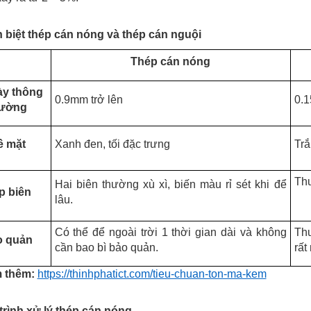
n biệt thép cán nóng và thép cán nguội
Thép cán nóng
ày thông
0.9mm trở lên
0.
hường
ề mặt
Xanh đen, tối đặc trưng
Trắ
Thư
Hai biên thường xù xì, biến màu rỉ sét khi để
p biên
lâu.
Có thể để ngoài trời 1 thời gian dài và không
Thư
o quản
cần bao bì bảo quản.
rất
 thêm:
https://thinhphatict.com/tieu-chuan-ton-ma-kem
trình xử lý thép cán nóng