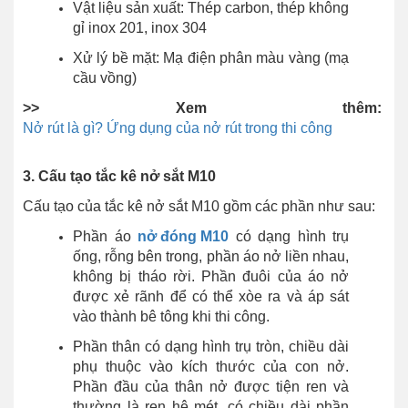
Vật liệu sản xuất: Thép carbon, thép không
gỉ inox 201, inox 304
Xử lý bề mặt: Mạ điện phân màu vàng (mạ
cầu vồng)
>> Xem thêm:
Nở rút là gì? Ứng dụng của nở rút trong thi công
3. Cấu tạo tắc kê nở sắt M10
Cấu tạo của tắc kê nở sắt M10 gồm các phần như sau:
Phần áo
nở đóng M10
có dạng hình trụ
ống, rỗng bên trong, phần áo nở liền nhau,
không bị tháo rời. Phần đuôi của áo nở
được xẻ rãnh để có thể xòe ra và áp sát
vào thành bê tông khi thi công.
Phần thân có dạng hình trụ tròn, chiều dài
phụ thuộc vào kích thước của con nở.
Phần đầu của thân nở được tiện ren và
thường là ren hệ mét, có chiều dài phần