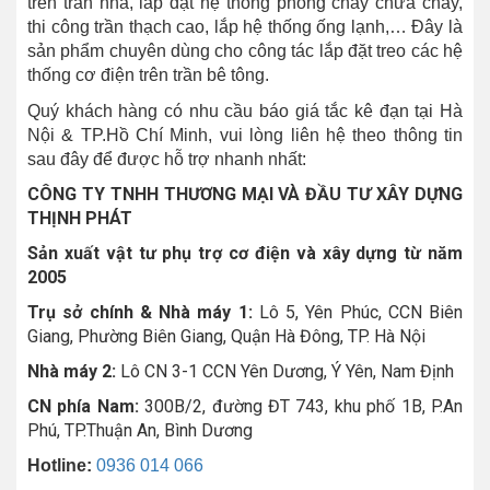
trên trần nhà, lắp đặt hệ thống phòng cháy chữa cháy,
thi công trần thạch cao, lắp hệ thống ống lạnh,… Đây là
sản phẩm chuyên dùng cho công tác lắp đặt treo các hệ
thống cơ điện trên trần bê tông.
Quý khách hàng có nhu cầu báo giá tắc kê đạn tại Hà
Nội & TP.Hồ Chí Minh, vui lòng liên hệ theo thông tin
sau đây để được hỗ trợ nhanh nhất:
CÔNG TY TNHH THƯƠNG MẠI VÀ ĐẦU TƯ XÂY DỰNG
THỊNH PHÁT
Sản xuất vật tư phụ trợ cơ điện và xây dựng từ năm
2005
Trụ sở chính & Nhà máy 1:
Lô 5, Yên Phúc, CCN Biên
Giang, Phường Biên Giang, Quận Hà Đông, TP. Hà Nội
Nhà máy 2:
Lô CN 3-1 CCN Yên Dương, Ý Yên, Nam Định
CN phía Nam:
300B/2, đường ĐT 743, khu phố 1B, P.An
Phú, TP.Thuận An, Bình Dương
Hotline:
0936 014 066