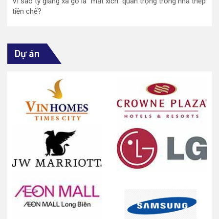
Vì sao ty giằng xà gồ là "mắt xích" quan trọng trong nhà thép
tiền chế?
Dự án