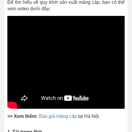
Để tìm hiểu về quy trình sản xuất máng cáp, bạn có thể
xem video dưới đây:
>> Xem thêm:
Báo giá máng cáp
tại Hà Nội
1. Tải trọng tĩnh