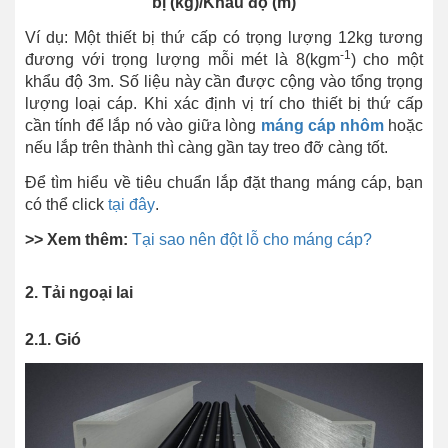
bị (kg)/Khẩu độ (m)
Ví dụ: Một thiết bị thứ cấp có trọng lượng 12kg tương
-1
đương với trọng lượng mỗi mét là 8(kgm
) cho một
khẩu độ 3m. Số liệu này cần được cộng vào tổng trọng
lượng loại cáp. Khi xác định vị trí cho thiết bị thứ cấp
cần tính để lắp nó vào giữa lòng
máng cáp nhôm
hoặc
nếu lắp trên thành thì càng gần tay treo đỡ càng tốt.
Để tìm hiểu về tiêu chuẩn lắp đặt thang máng cáp, bạn
có thể click
tại đây
.
>> Xem thêm:
Tại sao nên đột lỗ cho máng cáp?
2. Tải ngoại lai
2.1. Gió