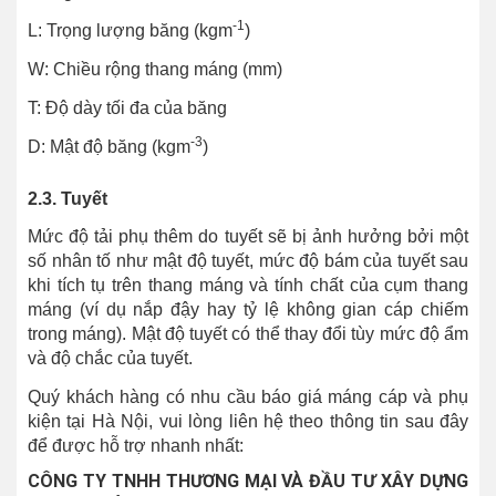
-1
L: Trọng lượng băng (kgm
)
W: Chiều rộng thang máng (mm)
T: Độ dày tối đa của băng
-3
D: Mật độ băng (kgm
)
2.3. Tuyết
Mức độ tải phụ thêm do tuyết sẽ bị ảnh hưởng bởi một
số nhân tố như mật độ tuyết, mức độ bám của tuyết sau
khi tích tụ trên thang máng và tính chất của cụm thang
máng (ví dụ nắp đậy hay tỷ lệ không gian cáp chiếm
trong máng). Mật độ tuyết có thể thay đổi tùy mức độ ẩm
và độ chắc của tuyết.
Quý khách hàng có nhu cầu báo giá máng cáp và phụ
kiện tại Hà Nội, vui lòng liên hệ theo thông tin sau đây
để được hỗ trợ nhanh nhất:
CÔNG TY TNHH THƯƠNG MẠI VÀ ĐẦU TƯ XÂY DỰNG