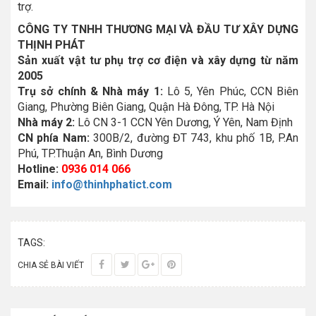
trợ.
CÔNG TY TNHH THƯƠNG MẠI VÀ ĐẦU TƯ XÂY DỰNG
THỊNH PHÁT
Sản xuất vật tư phụ trợ cơ điện và xây dựng từ năm
2005
Trụ sở chính & Nhà máy 1:
Lô 5, Yên Phúc, CCN Biên
Giang, Phường Biên Giang, Quận Hà Đông, TP. Hà Nội
Nhà máy 2:
Lô CN 3-1 CCN Yên Dương, Ý Yên, Nam Định
CN phía Nam:
300B/2, đường ĐT 743, khu phố 1B, P.An
Phú, TP.Thuận An, Bình Dương
Hotline:
0936 014 066
Email:
info@thinhphatict.com
TAGS:
CHIA SẺ BÀI VIẾT