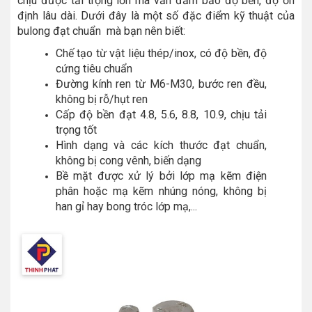
chịu được tải trọng lớn mà vẫn đảm bảo độ bền, độ ổn
định lâu dài. Dưới đây là một số đặc điểm kỹ thuật của
bulong đạt chuẩn mà bạn nên biết:
Chế tạo từ vật liệu thép/inox, có độ bền, độ
cứng tiêu chuẩn
Đường kính ren từ M6-M30, bước ren đều,
không bị rỗ/hụt ren
Cấp độ bền đạt 4.8, 5.6, 8.8, 10.9, chịu tải
trọng tốt
Hình dạng và các kích thước đạt chuẩn,
không bị cong vênh, biến dạng
Bề mặt được xử lý bởi lớp mạ kẽm điện
phân hoặc mạ kẽm nhúng nóng, không bị
han gỉ hay bong tróc lớp mạ,...