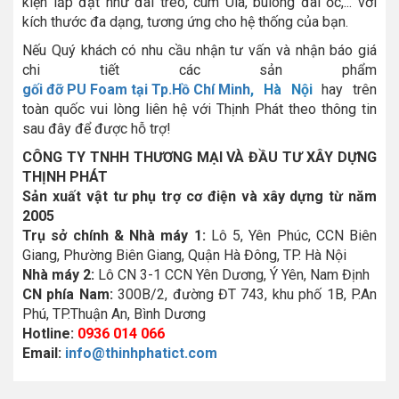
kiện lắp đặt như đai treo, cùm Ula, bulong đai ốc,... với
kích thước đa dạng, tương ứng cho hệ thống của bạn.
Nếu Quý khách có nhu cầu nhận tư vấn và nhận báo giá
chi tiết các sản phẩm
gối đỡ PU Foam tại Tp.Hồ Chí Minh
, Hà Nội
hay trên
toàn quốc vui lòng liên hệ với Thịnh Phát theo thông tin
sau đây để được hỗ trợ!
CÔNG TY TNHH THƯƠNG MẠI VÀ ĐẦU TƯ XÂY DỰNG
THỊNH PHÁT
Sản xuất vật tư phụ trợ cơ điện và xây dựng từ năm
2005
Trụ sở chính & Nhà máy 1:
Lô 5, Yên Phúc, CCN Biên
Giang, Phường Biên Giang, Quận Hà Đông, TP. Hà Nội
Nhà máy 2:
Lô CN 3-1 CCN Yên Dương, Ý Yên, Nam Định
CN phía Nam:
300B/2, đường ĐT 743, khu phố 1B, P.An
Phú, TP.Thuận An, Bình Dương
Hotline:
0936 014 066
Email:
info@thinhphatict.com