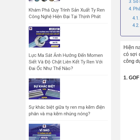
3. So
4. Ph
Khám Phá Quy Trình Sản Xuất Ty Ren
Công Nghệ Hiện Đại Tại Thịnh Phát
4.1
4.2
Hiện na
có sợi 
Lực Ma Sát Ảnh Hưởng Đến Momen
công dụ
Siết Và Độ Chặt Liên Kết Ty Ren Với
Đai Ốc Như Thế Nào?
1. GOF 
Sự khác biệt giữa ty ren mạ kẽm điện
phân và mạ kẽm nhúng nóng?