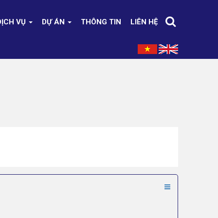
DỊCH VỤ
DỰ ÁN
THÔNG TIN
LIÊN HỆ