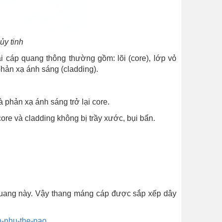
ủy tinh
i cáp quang thông thường gồm: lõi (core), lớp vỏ
phản xạ ánh sáng (cladding).
à phản xạ ánh sáng trở lại core.
re và cladding không bị trầy xước, bụi bẩn.
quang này. Vậy thang máng cáp được sắp xếp dây
n-nhu-the-nao