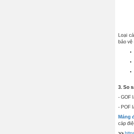
Loại cá
bảo vệ 
3. So 
- GOF l
- POF 
Máng đ
cáp điệ
>>
http