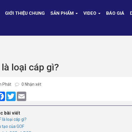
GIỚI THIỆU CHUNG
SẢN PHẨM
VIDEO
BÁO GIÁ
là loại cáp gì?
h Phát
0 Nhận xét
are
Facebook
Twitter
Email
c bài viết
 là loại cáp gì?
u tạo của GOF