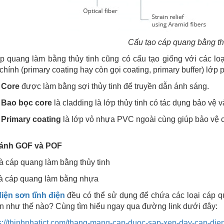
Cấu tạo cáp quang bằng th
p quang làm bằng thủy tinh cũng có cấu tạo giống với các loạ
chính (primary coating hay còn gọi coating, primary buffer) lớp 
Core
được làm bằng sợi thủy tinh để truyền dẫn ánh sáng.
Bao bọc core
là cladding là lớp thủy tinh có tác dụng bảo vệ v
Primary coating
là lớp vỏ nhựa PVC ngoài cùng giúp bảo vệ co
sánh GOF và POF
à cáp quang làm bằng thủy tinh
là cáp quang làm bằng nhựa
iện sơn tĩnh điện
đều có thể sử dụng để chứa các loại cáp 
n như thế nào? Cùng tìm hiểu ngay qua đường link dưới đây:
s://thinhphatict.com/thang-mang-cap-duoc-sap-xep-day-cap-die