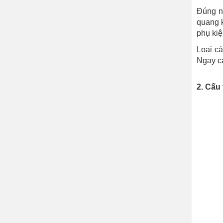
Đúng nh
quang k
phụ kiệ
Loại cá
Ngay cả
2. Cấu