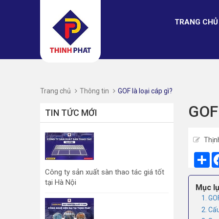
TRANG CHỦ
Trang chủ
Thông tin
GOF là loại cáp gì?
GOF 
TIN TỨC MỚI
Thịn
Sh
Công ty sản xuất sàn thao tác giá tốt
tại Hà Nội
Mục lụ
1. GOF
2. Cấ