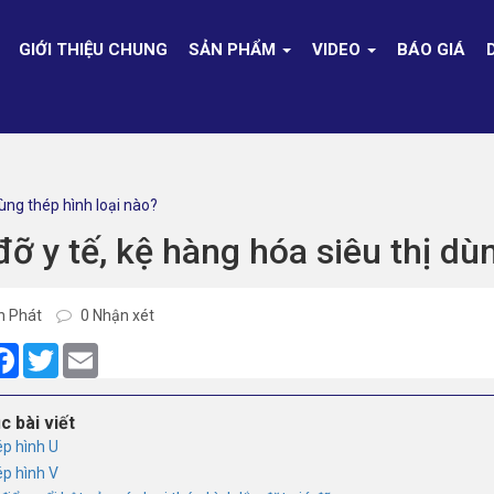
GIỚI THIỆU CHUNG
SẢN PHẨM
VIDEO
BÁO GIÁ
dùng thép hình loại nào?
đỡ y tế, kệ hàng hóa siêu thị dù
h Phát
0 Nhận xét
are
Facebook
Twitter
Email
c bài viết
ép hình U
ép hình V