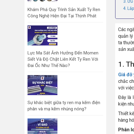
3. Ưu 
4. Lắ
Khám Phá Quy Trình Sản Xuất Ty Ren
Công Nghệ Hiện Đại Tại Thịnh Phát
Các ngà
quản lý
ta thườ
sản xuất
Lực Ma Sát Ảnh Hưởng Đến Momen
Siết Và Độ Chặt Liên Kết Ty Ren Với
1. T
Đai Ốc Như Thế Nào?
Giá đỡ 
chắc ch
với việc
Đây là 
Sự khác biệt giữa ty ren mạ kẽm điện
kiện như
phân và mạ kẽm nhúng nóng?
Thiết k
hàng hó
Phân lo