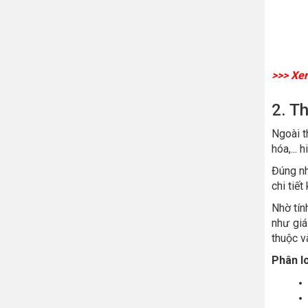
>>> Xe
2. T
Ngoài t
hóa,... h
Đúng nh
chi tiết
Nhờ tín
như giá
thuộc v
Phân lo