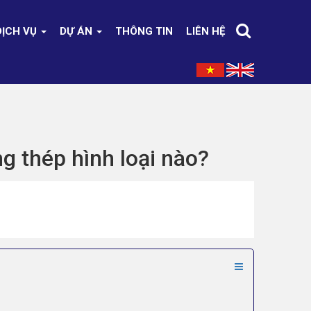
DỊCH VỤ
DỰ ÁN
THÔNG TIN
LIÊN HỆ
ng thép hình loại nào?