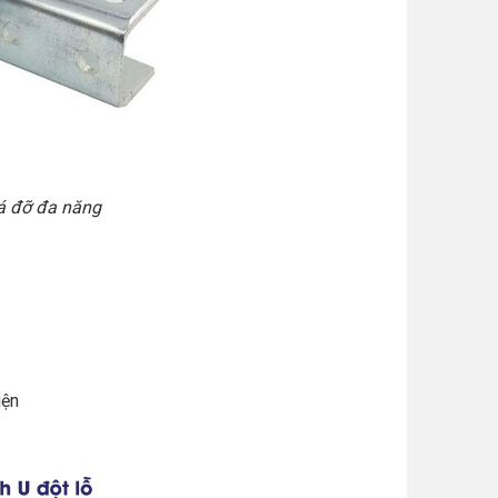
iá đỡ đa năng
iện