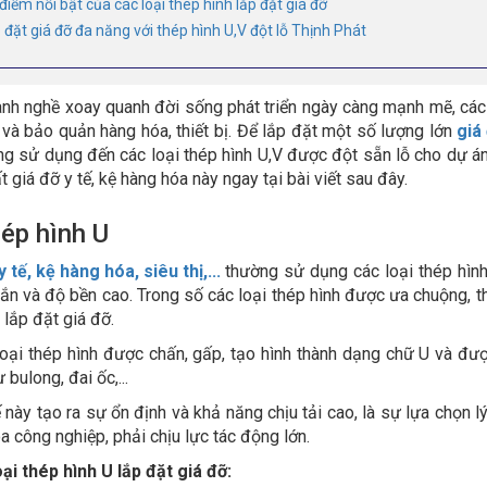
điểm nổi bật của các loại thép hình lắp đặt giá đỡ
p đặt giá đỡ đa năng với thép hình U,V đột lỗ Thịnh Phát
nh nghề xoay quanh đời sống phát triển ngày càng mạnh mẽ, các l
 và bảo quản hàng hóa, thiết bị. Để lắp đặt một số lượng lớn
giá
ng sử dụng đến các loại thép hình U,V được đột sẵn lỗ cho dự án
 giá đỡ y tế, kệ hàng hóa này ngay tại bài viết sau đây.
hép hình U
y tế, kệ hàng hóa, siêu thị,...
thường sử dụng các loại thép hình
ắn và độ bền cao. Trong số các loại thép hình được ưa chuộng, t
 lắp đặt giá đỡ.
loại thép hình được chấn, gấp, tạo hình thành dạng chữ U và đượ
 bulong, đai ốc,...
ế này tạo ra sự ổn định và khả năng chịu tải cao, là sự lựa chọn l
a công nghiệp, phải chịu lực tác động lớn.
ại thép hình U lắp đặt giá đỡ: