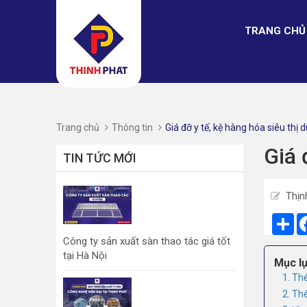
TRANG CHỦ
Trang chủ
Thông tin
Giá đỡ y tế, kệ hàng hóa siêu thị 
Giá 
TIN TỨC MỚI
Thịn
Sh
Công ty sản xuất sàn thao tác giá tốt
tại Hà Nội
Mục lụ
1. Th
2. Th