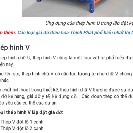
Ứng dụng của thép hình U trong lắp đặt kệ
m thêm:
Các loại giá đỡ điều hòa Thịnh Phát phổ biến nhất thị 
hép hình V
hép hình chữ U, thép hình V cũng là một loại vật tư phổ biến đư
iện nay.
ư tên gọi, thép hình chữ V có cấu tạo tương tự như chữ V, chúng
 khác.
h chất linh hoạt trong thiết kế, thép hình chữ V thường được sử 
 đỡ kệ hàng, giá đỡ y tế, kệ đựng đồ,... Các đoạn thép có thể đ
ào yêu cầu cụ thể của dự án.
ại thép hình V lắp đặt giá đỡ:
Thép V đột lỗ 1 cạnh
Thép V đột lỗ 2 cạnh