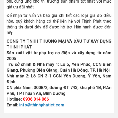
phí, cung ứng cho thị trường sản phẩm tốt nhất với mức
giá ưu đãi nhất.
Để nhận tư vấn và báo giá chi tiết các loại giá đỡ điều
hòa, quý khách hàng có thể liên hệ với Thịnh Phát theo
thông tin dưới đây để được hỗ trợ. Hân hạnh được đón
tiếp.
CÔNG TY TNHH THƯƠNG MẠI VÀ ĐẦU TƯ XÂY DỰNG
THỊNH PHÁT
Sản xuất vật tư phụ trợ cơ điện và xây dựng từ năm
2005
Trụ sở chính & Nhà máy 1: Lô 5, Yên Phúc, CCN Biên
Giang, Phường Biên Giang, Quận Hà Đông, TP. Hà Nội
Nhà máy 2: Lô CN 3-1 CCN Yên Dương, Ý Yên, Nam
Định
CN phía Nam: 300B/2, đường ĐT 743, khu phố 1B, P.An
Phú, TP.Thuận An, Bình Dương
Hotline:
0936 014 066
Email:
info@thinhphatict.com