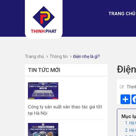
TRANG CHỦ
Trang chủ
Thông tin
Điện nhẹ là gì?
Điện
TIN TỨC MỚI
Thịn
Sh
Công ty sản xuất sàn thao tác giá tốt
tại Hà Nội
Mục lụ
1. Hệ 
2. Hệ