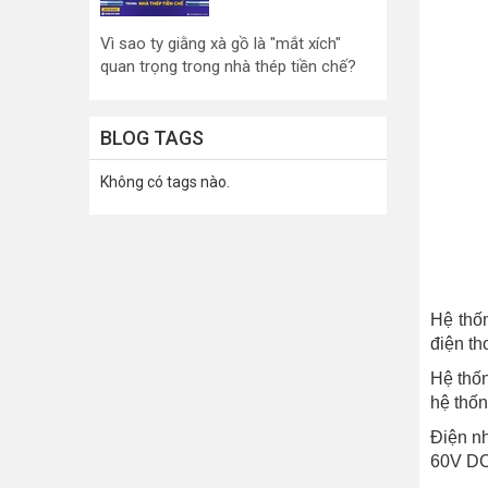
Vì sao ty giằng xà gồ là "mắt xích"
quan trọng trong nhà thép tiền chế?
BLOG TAGS
Không có tags nào.
Hệ thố
điện th
Hệ thốn
hệ thống
Điện n
60V DC.