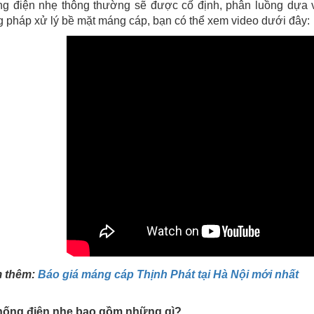
ng điện nhẹ thông thường sẽ được cố định, phân luồng dựa
pháp xử lý bề mặt máng cáp, bạn có thể xem video dưới đây:
 thêm:
Báo giá máng cáp Thịnh Phát tại Hà Nội mới nhất
thống điện nhẹ bao gồm những gì?