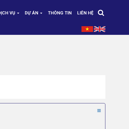
DỊCH VỤ
DỰ ÁN
THÔNG TIN
LIÊN HỆ