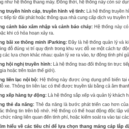
g như hệ thống thang máy. Đồng thời, hệ thống này còn sử dụn
g truyền hình cáp, truyền hình vệ tinh:
Là hệ thống truyền hì
ực tiếp từ đài phát hoặc thông qua nhà cung cấp dịch vụ truyền h
ng cảnh báo xâm nhập và cảnh báo cháy:
Hệ thống này có 
ặc khi có hỏa hoạn xảy ra.
ng bãi xe thông minh iParking:
Đây là hệ thống quản lý và ki
ông đỗ đúng vị trí quy định trong khu vực đỗ xe một cách tự đ
 các lựa chọn khác nhau: quản lý xe ra vào, tự động tính phí gửi 
ng hội nghị truyền hình:
Là hệ thống trao đổi thông tin trực t
gia hoặc trên toàn thế giới).
g liên lạc nội bộ:
Hệ thống này được ứng dụng phổ biến tại 
đỗ xe. Thông tin liên lạc có thể được truyền tải bằng cả âm than
ng xếp hàng tự động:
Là hệ thống sắp xếp và quản lý khách hà
ng thẻ đa năng:
Thẻ đa năng là bước phát triển cao hơn của t
c thông tin trên bộ nhớ. Hệ thống có thể hoạt động độc lập v
 chức năng liên quan đến tính phí, hoặc kiểm soát ra vào tại cá
tìm hiểu về các tiêu chí để lựa chọn thang máng cáp lắp 