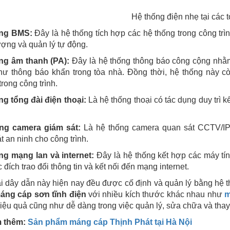
Hệ thống điện nhẹ tại các 
ống BMS:
Đây là hệ thống tích hợp các hệ thống trong công trìn
ợng và quản lý tự động.
ng âm thanh (PA):
Đây là hệ thống thông báo công cộng nhằm t
hư thông báo khẩn trong tòa nhà. Đồng thời, hệ thống này 
trong công trình.
g tổng đài điện thoại:
Là hệ thống thoại có tác dụng duy trì kế
ng camera giám sát:
Là hệ thống camera quan sát CCTV/IP
t an ninh cho công trình.
ng mạng lan và internet:
Đây là hệ thống kết hợp các máy tính
 đích trao đổi thông tin và kết nối đến mạng internet.
i dây dẫn này hiện nay đều được cố định và quản lý bằng hệ 
áng cáp sơn tĩnh điện
với nhiều kích thước khác nhau như
m
hiệu quả cũng như dễ dàng trong việc quản lý, sửa chữa và thay
 thêm:
Sản phẩm máng cáp Thịnh Phát tại Hà Nội