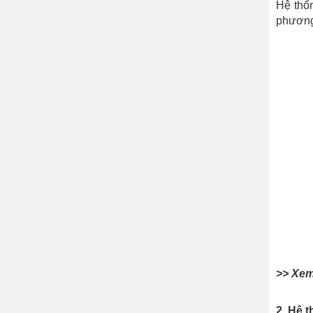
Hệ thố
phương 
>> Xem
2. Hệ 