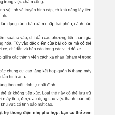
g trong việc chấm công.
nh vệ tinh và truyền hình cáp, có khả năng lấy tién
ình.
tác dụng cảnh báo xâm nhập trái phép, cảnh báo
ểm soát ra vào, chỉ dẫn các phương tiện tham gia
ộng hóa. Tùy vào đặc điểm của bãi đỗ xe mà có thể
xe, chỉ dẫn và báo cáo trong các vị trí đỗ xe.
iếp giữa các thành viên cách xa nhau (phạm vi trong
các chung cư cao tầng kết hợp quản lý thang máy
h lẫn hình ảnh.
ng theo một trình tự nhất định.
hẻ từ không tiếp xúc. Loại thẻ này có thể lưu trữ
ới máy tính, được áp dụng cho việc thanh toán nội
c khu vực có tính bảo mật cao.
đặt hệ thống điện nhẹ phù hợp, bạn có thể xem