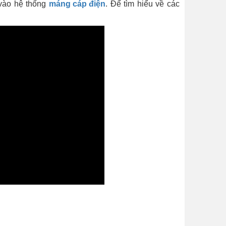
 vào hệ thống
máng cáp điện
. Để tìm hiểu về các