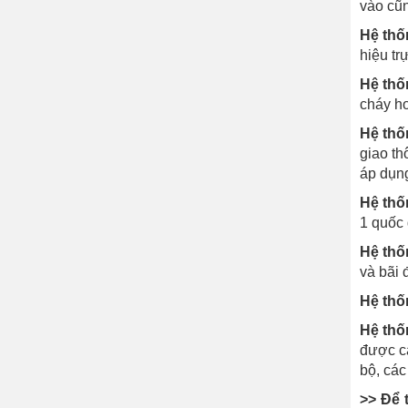
vào cũn
Hệ thốn
hiệu tr
Hệ thố
cháy ho
Hệ thố
giao th
áp dụng
Hệ thố
1 quốc 
Hệ thốn
và bãi 
Hệ thố
Hệ thố
được cá
bộ, các
>> Để 