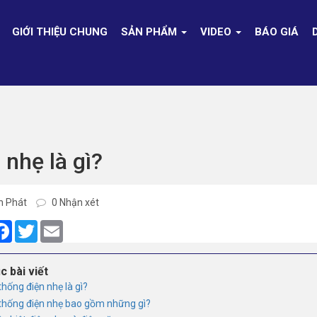
GIỚI THIỆU CHUNG
SẢN PHẨM
VIDEO
BÁO GIÁ
 nhẹ là gì?
h Phát
0 Nhận xét
are
Facebook
Twitter
Email
c bài viết
thống điện nhẹ là gì?
 thống điện nhẹ bao gồm những gì?