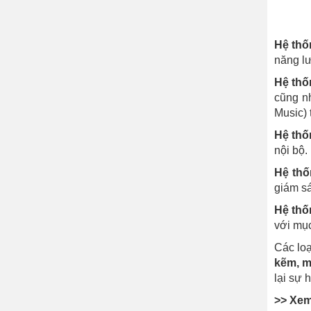
Hệ th
năng lư
Hệ thố
cũng n
Music) 
Hệ thốn
nội bộ.
Hệ thố
giám sá
Hệ thố
với mục
Các loạ
kẽm, m
lại sự 
>> Xem