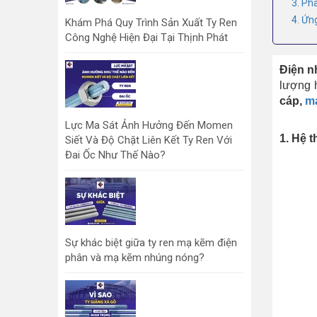
3. Ph
4. Ứn
Khám Phá Quy Trình Sản Xuất Ty Ren
Công Nghệ Hiện Đại Tại Thịnh Phát
Điện n
lượng 
cáp,
m
Lực Ma Sát Ảnh Hưởng Đến Momen
1. Hệ t
Siết Và Độ Chặt Liên Kết Ty Ren Với
Đai Ốc Như Thế Nào?
Sự khác biệt giữa ty ren mạ kẽm điện
phân và mạ kẽm nhúng nóng?