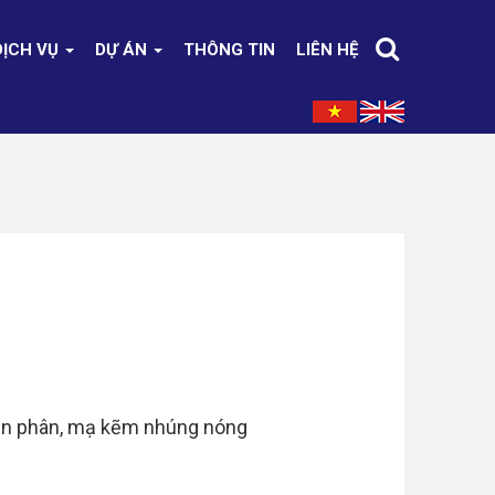
DỊCH VỤ
DỰ ÁN
THÔNG TIN
LIÊN HỆ
iện phân, mạ kẽm nhúng nóng