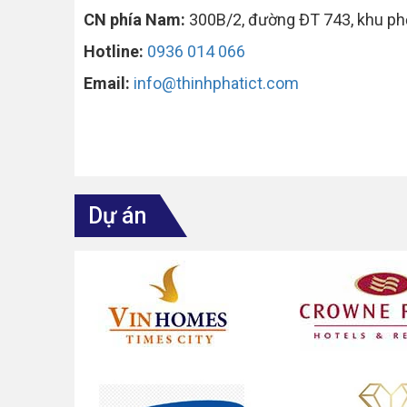
CN phía Nam:
300B/2, đường ĐT 743, khu phố
Hotline:
0936 014 066
Email:
info@thinhphatict.com
Dự án