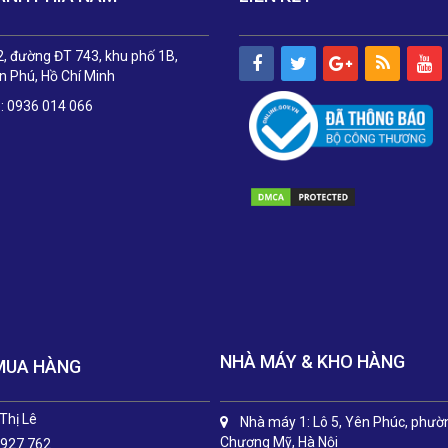
, đường ĐT 743, khu phố 1B,
 Phú, Hồ Chí Minh
e: 0936 014 066
NHÀ MÁY & KHO HÀNG
MUA HÀNG
Thị Lê
Nhà máy 1: Lô 5, Yên Phúc, phườ
Chương Mỹ, Hà Nội
 927 762