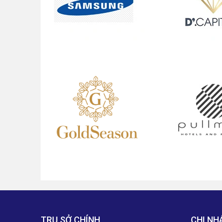
TRỤ SỞ CHÍNH
CHI NH