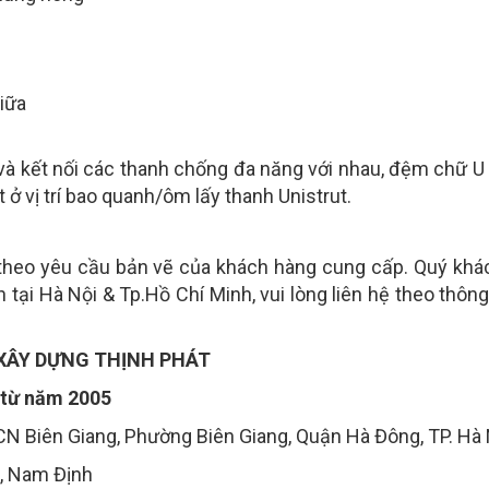
iữa
à kết nối các thanh chống đa năng với nhau, đệm chữ U
 ở vị trí bao quanh/ôm lấy thanh Unistrut.
 theo yêu cầu bản vẽ của khách hàng cung cấp. Quý khá
 tại Hà Nội & Tp.Hồ Chí Minh, vui lòng liên hệ theo thông
XÂY DỰNG THỊNH PHÁT
g từ năm 2005
CN Biên Giang, Phường Biên Giang, Quận Hà Đông, TP. Hà 
, Nam Định