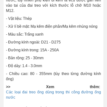
nước, tuy nhiên phụ kiện đi kèm là ecu được gắn liền
vào tai của đai treo với kích thước lỗ chỡ M10 hoặc
M12.
- Vật liệu: Thép
- Xử lí bề mặt: Mạ kẽm điện phân/Mạ kẽm nhúng nóng
- Màu sắc: Trắng xanh
- Đường kính ngoài: D21 - D275
- Đường kính trong: 15A - 250A
- Bản rộng: 25 - 30mm
- Độ dày: 1.4 - 3.0mm
- Chiều cao: 80 - 355mm (tùy theo từng đường kính
ống)
>> Xem thêm:
Các loại đai treo ống dùng trong thi công đường ống
nước