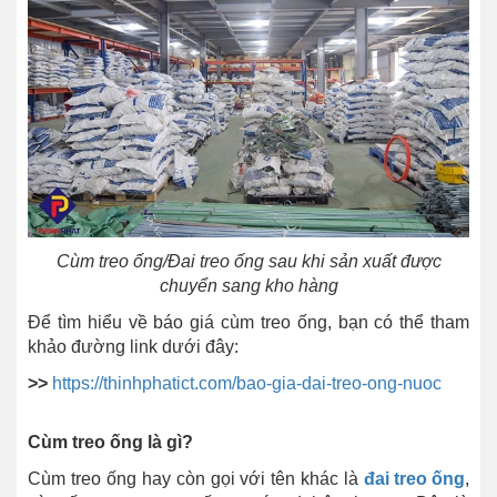
Cùm treo ống/Đai treo ống sau khi sản xuất được
chuyển sang kho hàng
Để tìm hiểu về báo giá cùm treo ống, bạn có thể tham
khảo đường link dưới đây:
>>
https://thinhphatict.com/bao-gia-dai-treo-ong-nuoc
Cùm treo ống là gì?
Cùm treo ống hay còn gọi với tên khác là
đai treo ống
,