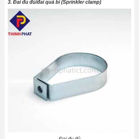
3. Đai đu đủ/đai quả bí (Sprinkler clamp)
Đai đu đủ