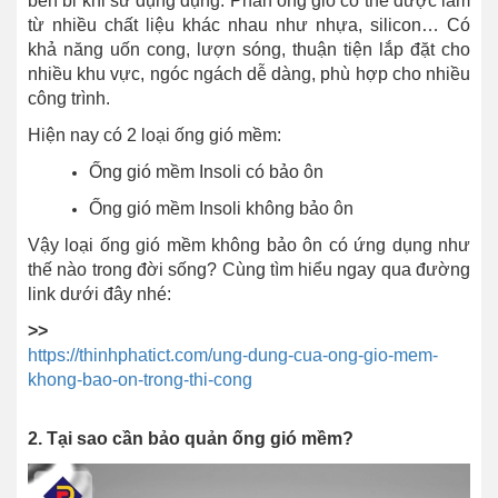
bền bỉ khi sử dụng dụng. Phần ống gió có thể được làm
từ nhiều chất liệu khác nhau như nhựa, silicon… Có
khả năng uốn cong, lượn sóng, thuận tiện lắp đặt cho
nhiều khu vực, ngóc ngách dễ dàng, phù hợp cho nhiều
công trình.
Hiện nay có 2 loại ống gió mềm:
Ống gió mềm Insoli có bảo ôn
Ống gió mềm Insoli không bảo ôn
Vậy loại ống gió mềm không bảo ôn có ứng dụng như
thế nào trong đời sống? Cùng tìm hiểu ngay qua đường
link dưới đây nhé:
>>
https://thinhphatict.com/ung-dung-cua-ong-gio-mem-
khong-bao-on-trong-thi-cong
2. Tại sao cần bảo quản ống gió mềm?