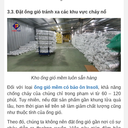
3.3. Đặt ống gió tránh xa các khu vực cháy nổ
Kho ống gió mềm luôn sẵn hàng
Đối với loại
ống gió mềm có bảo ôn Insoli
, khả năng
chống cháy của chúng chỉ trong phạm vi từ 60 – 120
phút. Tuy nhiên, nếu đặt sản phẩm gần khung lửa quá
lâu, hơn thời gian kể trên sẽ làm giảm chất lượng cũng
như thuộc tính của ống gió.
Theo đó, chúng ta không nên đặt ống gió gần nơi có sự