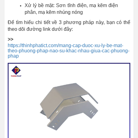
Xử lý bề mặt: Sơn tĩnh điện, mạ kẽm điện
phân, mạ kẽm nhúng nóng
Để tìm hiểu chi tiết về 3 phương pháp này, bạn có thể
theo dõi đường link dưới đây:
>>
https://thinhphatict.com/mang-cap-duoc-xu-ly-be-mat-
theo-phuong-phap-nao-su-khac-nhau-giua-cac-phuong-
phap