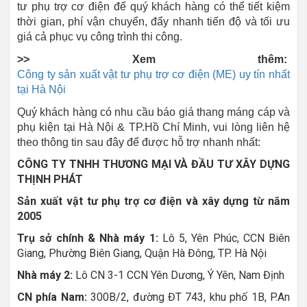
tư phụ trợ cơ điện để quý khách hàng có thể tiết kiệm
thời gian, phí vận chuyển, đẩy nhanh tiến độ và tối ưu
giá cả phục vụ công trình thi công.
>> Xem thêm:
Công ty sản xuất vật tư phụ trợ cơ điện (ME) uy tín nhất
tại Hà Nội
Quý khách hàng có nhu cầu báo giá thang máng cáp và
phụ kiện tại Hà Nội & TP.Hồ Chí Minh, vui lòng liên hệ
theo thông tin sau đây để được hỗ trợ nhanh nhất:
CÔNG TY TNHH THƯƠNG MẠI VÀ ĐẦU TƯ XÂY DỰNG
THỊNH PHÁT
Sản xuất vật tư phụ trợ cơ điện và xây dựng từ năm
2005
Trụ sở chính & Nhà máy 1:
Lô 5, Yên Phúc, CCN Biên
Giang, Phường Biên Giang, Quận Hà Đông, TP. Hà Nội
Nhà máy 2:
Lô CN 3-1 CCN Yên Dương, Ý Yên, Nam Định
CN phía Nam:
300B/2, đường ĐT 743, khu phố 1B, P.An