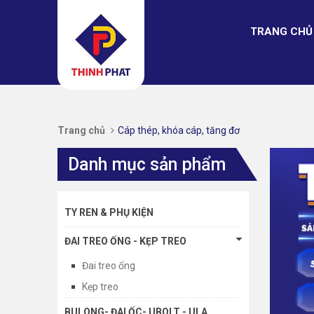
TRANG CHỦ
Trang chủ
Cáp thép, khóa cáp, tăng đơ
Danh mục sản phẩm
TY REN & PHỤ KIỆN
ĐAI TREO ỐNG - KẸP TREO
Đai treo ống
Kẹp treo
BULONG- ĐAI ỐC- UBOLT - ULA