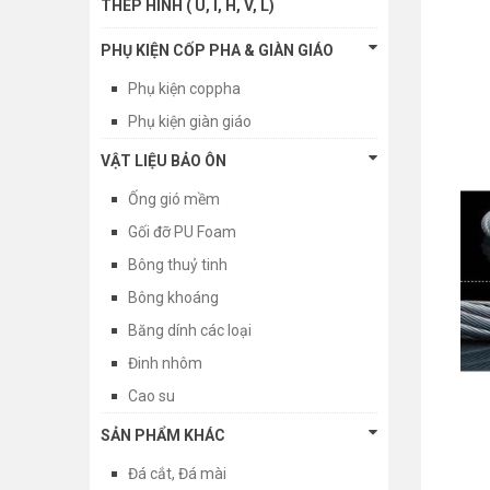
THÉP HÌNH ( U, I, H, V, L)
PHỤ KIỆN CỐP PHA & GIÀN GIÁO
Phụ kiện coppha
Phụ kiện giàn giáo
VẬT LIỆU BẢO ÔN
Ống gió mềm
Gối đỡ PU Foam
Bông thuỷ tinh
Bông khoáng
Băng dính các loại
Đinh nhôm
Cao su
SẢN PHẨM KHÁC
Đá cắt, Đá mài