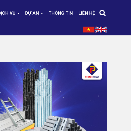
DỊCH VỤ
DỰ ÁN
THÔNG TIN
LIÊN HỆ