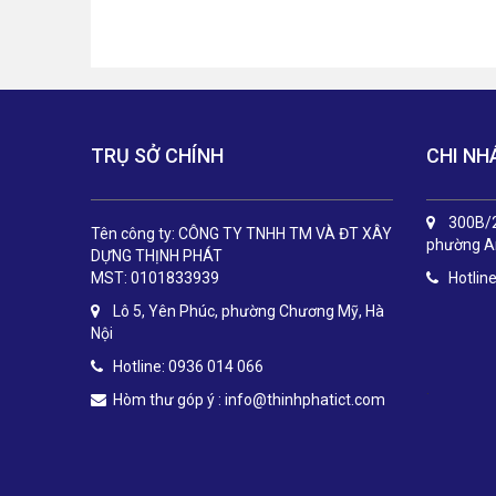
TRỤ SỞ CHÍNH
CHI NH
300B/2
Tên công ty: CÔNG TY TNHH TM VÀ ĐT XÂY
phường An
DỰNG THỊNH PHÁT
MST: 0101833939
Hotlin
Lô 5, Yên Phúc, phường Chương Mỹ, Hà
Nội
Hotline: 0936 014 066
.
Hòm thư góp ý :
info@thinhphatict.com