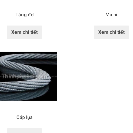
Tăng đơ
Ma ní
Xem chi tiết
Xem chi tiết
Cáp lụa