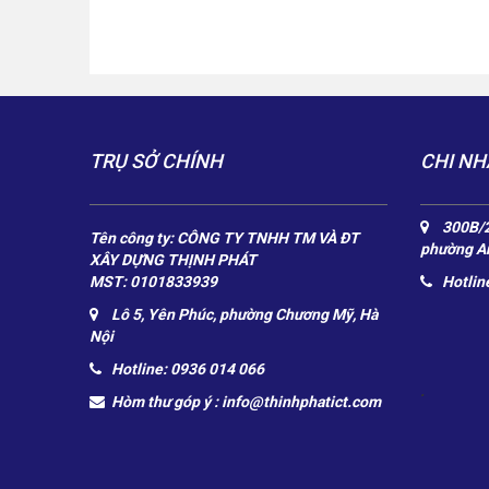
TRỤ SỞ CHÍNH
CHI NH
300B/2
Tên công ty: CÔNG TY TNHH TM VÀ ĐT
phường An
XÂY DỰNG THỊNH PHÁT
MST: 0101833939
Hotlin
Lô 5, Yên Phúc, phường Chương Mỹ, Hà
Nội
Hotline: 0936 014 066
.
Hòm thư góp ý :
info@thinhphatict.com