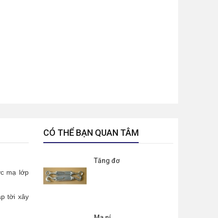
CÓ THỂ BẠN QUAN TÂM
Tăng đơ
ợc mạ lớp
p tời xây
Ma ní