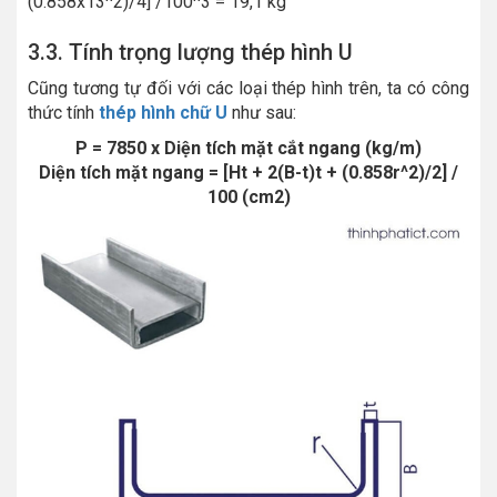
(0.858x13^2)/4] /100^3 = 19,1 kg
3.3. Tính trọng lượng thép hình U
Cũng tương tự đối với các loại thép hình trên, ta có công
thức tính
thép hình chữ U
như sau:
P = 7850 x Diện tích mặt cắt ngang (kg/m)
Diện tích mặt ngang = [Ht + 2(B-t)t + (0.858r^2)/2] /
100 (cm2)