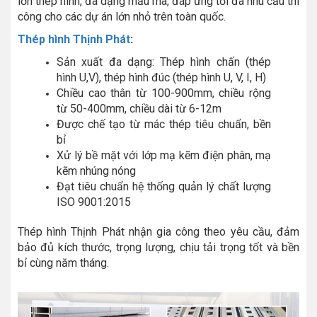
lớn thép hình, đa dạng mẫu mã, đáp ứng tối đa nhu cầu thi
công cho các dự án lớn nhỏ trên toàn quốc.
Thép hình Thịnh Phát
:
Sản xuất đa dạng: Thép hình chấn (thép
hình U,V), thép hình đúc (thép hình U, V, I, H)
Chiều cao thân từ 100-900mm, chiều rộng
từ 50-400mm, chiều dài từ 6-12m
Được chế tạo từ mác thép tiêu chuẩn, bền
bỉ
Xử lý bề mặt với lớp mạ kẽm điện phân, mạ
kẽm nhúng nóng
Đạt tiêu chuẩn hệ thống quản lý chất lượng
ISO 9001:2015
Thép hình Thịnh Phát nhận gia công theo yêu cầu, đảm
bảo đủ kích thước, trọng lượng, chịu tải trọng tốt và bền
bỉ cùng năm tháng.