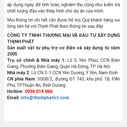
áp dụng ngay để tính toán, nghiệm thu cũng như kiểm tra
chất lượng đầu vào thép hình cho dự án của mình.
Mọi thông tin chi tiết cần được hỗ trợ, Quý khách hàng vui
lòng liên hệ với Thịnh Phát theo thông tin sau đây:
CÔNG TY TNHH THƯƠNG MẠI VÀ ĐẦU TƯ XÂY DỰNG
THỊNH PHÁT
Sản xuất vật tư phụ trợ cơ điện và xây dựng từ năm
2005
Trụ sở chính & Nhà máy 1:
Lô 5, Yên Phúc, CCN Biên
Giang, Phường Biên Giang, Quận Hà Đông, TP. Hà Nội
Nhà máy 2:
Lô CN 3-1 CCN Yên Dương, Ý Yên, Nam Định
CN phía Nam:
300B/2, đường ĐT 743, khu phố 1B, P.An
Phú, TP.Thuận An, Bình Dương
Hotline:
0936 014 066
Email:
info@thinhphatict.com