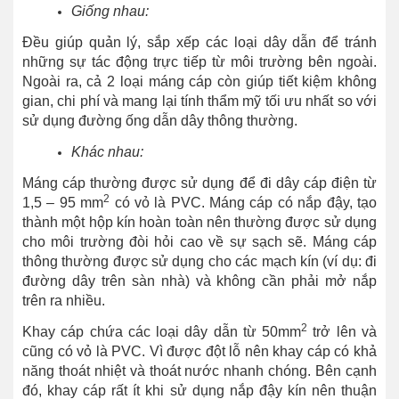
Giống nhau:
Đều giúp quản lý, sắp xếp các loại dây dẫn để tránh
những sự tác động trực tiếp từ môi trường bên ngoài.
Ngoài ra, cả 2 loại máng cáp còn giúp tiết kiệm không
gian, chi phí và mang lại tính thẩm mỹ tối ưu nhất so với
sử dụng đường ống dẫn dây thông thường.
Khác nhau:
Máng cáp thường được sử dụng để đi dây cáp điện từ
2
1,5 – 95 mm
có vỏ là PVC. Máng cáp có nắp đậy, tạo
thành một hộp kín hoàn toàn nên thường được sử dụng
cho môi trường đòi hỏi cao về sự sạch sẽ. Máng cáp
thông thường được sử dụng cho các mạch kín (ví dụ: đi
đường dây trên sàn nhà) và không cần phải mở nắp
trên ra nhiều.
2
Khay cáp chứa các loại dây dẫn từ 50mm
trở lên và
cũng có vỏ là PVC. Vì được đột lỗ nên khay cáp có khả
năng thoát nhiệt và thoát nước nhanh chóng. Bên cạnh
đó, khay cáp rất ít khi sử dụng nắp đậy kín nên thuận