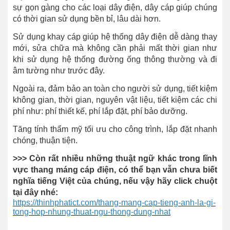
sự gọn gàng cho các loại dây điện, dây cáp giúp chúng
có thời gian sử dụng bền bỉ, lâu dài hơn.
Sử dụng khay cáp giúp hệ thống dây điện dễ dàng thay
mới, sửa chữa mà không cần phải mất thời gian như
khi sử dụng hệ thống đường ống thông thường và đi
âm tường như trước đây.
Ngoài ra, đảm bảo an toàn cho người sử dụng, tiết kiệm
không gian, thời gian, nguyên vật liệu, tiết kiệm các chi
phí như: phí thiết kế, phí lắp đặt, phí bảo dưỡng.
Tăng tính thẩm mỹ tối ưu cho công trình, lắp đặt nhanh
chóng, thuận tiện.
>>> Còn rất nhiều những thuật ngữ khác trong lĩnh
vực thang máng cáp điện, có thể bạn vẫn chưa biết
nghĩa tiếng Việt của chúng, nếu vậy hãy click chuột
tại đây nhé:
https://thinhphatict.com/thang-mang-cap-tieng-anh-la-gi-
tong-hop-nhung-thuat-ngu-thong-dung-nhat