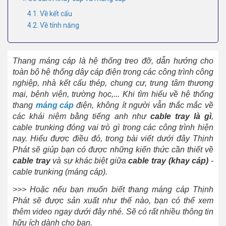
4.1. Về kết cấu
4.2. Về tính năng
Thang máng cáp là hệ thống treo đỡ, dẫn hướng cho
toàn bộ hệ thống dây cáp điện trong các công trình công
nghiệp, nhà kết cấu thép, chung cư, trung tâm thương
mại, bệnh viện, trường học,...
Khi tìm hiểu về hệ thống
thang
máng cáp
điện, không ít người vẫn thắc mắc về
các khái niệm bằng tiếng anh như
cable tray là gì
,
cable trunking đóng vai trò gì trong các công trình hiện
nay. Hiểu được điều đó, trong bài viết dưới đây Thịnh
Phát sẽ giúp bạn có được những kiến thức cần thiết về
cable tray
và sự khác biệt giữa
cable tray (khay cáp)
-
cable trunking (máng cáp).
>>> Hoặc nếu bạn muốn biết thang máng cáp Thịnh
Phát sẽ được sản xuất như thế nào, bạn có thể xem
thêm video ngay dưới đây nhé. Sẽ có rất nhiều thông tin
hữu ích dành cho bạn.